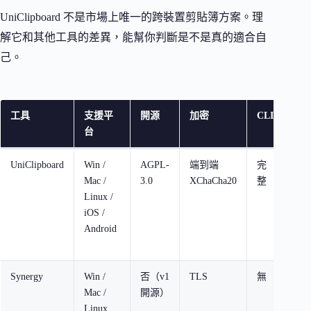
UniClipboard 不是市場上唯一的跨裝置剪貼簿方案。理
解它和其他工具的差異，能幫你判斷是不是真的適合自
己。
工具
支援平
開源
加密
CLI
價
台
UniClipboard
Win /
AGPL-
端到端
完
免
Mac /
3.0
XChaCha20
整
Linux /
iOS /
Android
Synergy
Win /
否（v1
TLS
無
付
Mac /
開源）
$29
Linux
起