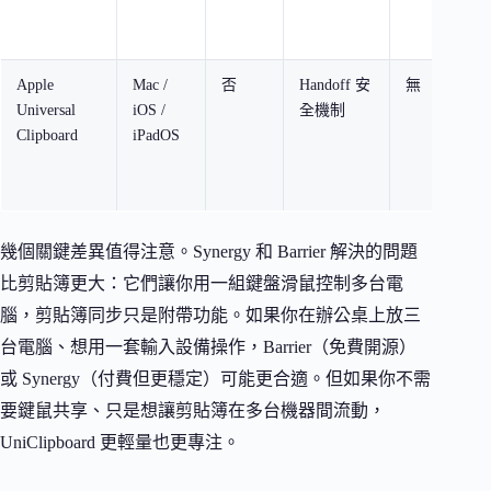
Apple
Mac /
否
Handoff 安
無
免
Universal
iOS /
全機制
（
Clipboard
iPadOS
App
裝
置
幾個關鍵差異值得注意。Synergy 和 Barrier 解決的問題
比剪貼簿更大：它們讓你用一組鍵盤滑鼠控制多台電
腦，剪貼簿同步只是附帶功能。如果你在辦公桌上放三
台電腦、想用一套輸入設備操作，Barrier（免費開源）
或 Synergy（付費但更穩定）可能更合適。但如果你不需
要鍵鼠共享、只是想讓剪貼簿在多台機器間流動，
UniClipboard 更輕量也更專注。