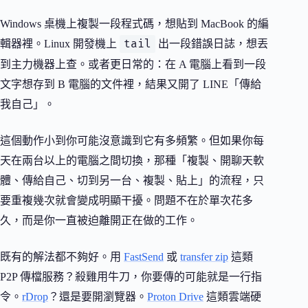
Windows 桌機上複製一段程式碼，想貼到 MacBook 的編
tail
輯器裡。Linux 開發機上
出一段錯誤日誌，想丟
到主力機器上查。或者更日常的：在 A 電腦上看到一段
文字想存到 B 電腦的文件裡，結果又開了 LINE「傳給
我自己」。
這個動作小到你可能沒意識到它有多頻繁。但如果你每
天在兩台以上的電腦之間切換，那種「複製、開聊天軟
體、傳給自己、切到另一台、複製、貼上」的流程，只
要重複幾次就會變成明顯干擾。問題不在於單次花多
久，而是你一直被迫離開正在做的工作。
既有的解法都不夠好。用
FastSend
或
transfer zip
這類
P2P 傳檔服務？殺雞用牛刀，你要傳的可能就是一行指
令。
rDrop
？還是要開瀏覽器。
Proton Drive
這類雲端硬