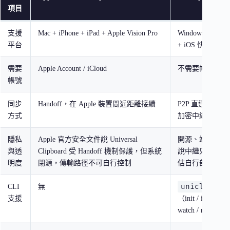
項目
支援
Mac + iPhone + iPad + Apple Vision Pro
Windows + macO
平台
+ iOS 快捷指令 +
需要
Apple Account / iCloud
不需要帳號
帳號
同步
Handoff，在 Apple 裝置間近距離接續
P2P 直連 / NAT tra
方式
加密中繼 / LAN-
隱私
Apple 官方安全文件說 Universal
開源、端到端加
與透
Clipboard 受 Handoff 機制保護，但系統
說中繼只看到密
明度
閉源，傳輸路徑不可自行控制
估自行部署
uniclip
CLI
無
命
支援
（init / invite / jo
watch / member