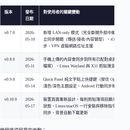
版本
發布
對使用者的關鍵變動
日期
v0.7.0
2026-
新增 LAN-only 模式（完全斷開外部中繼）、
05-10
立同步開關（傳送/接收/內容類型）、iOS 快捷
步、VPN 虛擬網路位址支援
v0.8.0
2026-
手機上傳的內容會同步到所有已配對桌面端（文字
05-11
檔案）、Linux Wayland 與 X11 剪貼簿支援更穩
v0.9.0
2026-
Quick Panel 純文字貼上快捷鍵（按住 Option/A
05-14
淺色/深色主題設定、Android 行動同步相容性改
v0.10.0
2026-
裝置頁面重新設計、每則剪貼簿項目顯示來源裝
05-17
狀態、Linux/macOS 一行安裝與移除指令、大
同步、背景自動下載更新