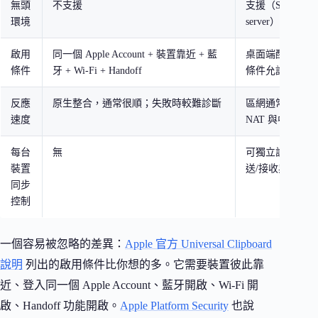
無頭
不支援
支援（SSH、tmu
環境
server）
啟用
同一個 Apple Account + 裝置靠近 + 藍
桌面端配對後，
條件
牙 + Wi-Fi + Handoff
條件允許就能同
反應
原生整合，通常很順；失敗時較難診斷
區網通常很快，
速度
NAT 與中繼狀
每台
無
可獨立設定每台
裝置
送/接收與內容
同步
控制
一個容易被忽略的差異：
Apple 官方 Universal Clipboard
說明
列出的啟用條件比你想的多。它需要裝置彼此靠
近、登入同一個 Apple Account、藍牙開啟、Wi-Fi 開
啟、Handoff 功能開啟。
Apple Platform Security
也說