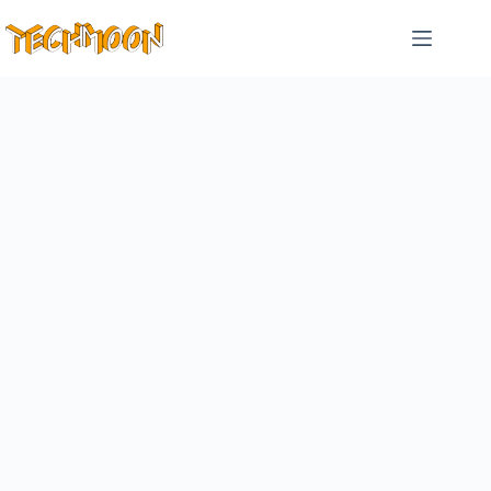
跳
至
主
要
內
容