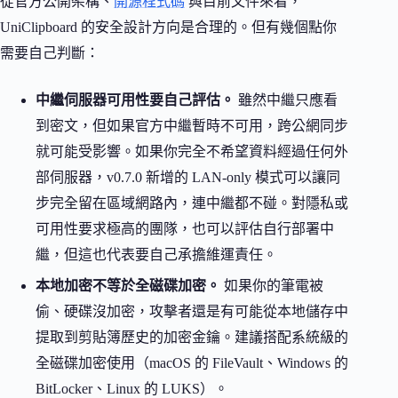
從官方公開架構、
開源程式碼
與目前文件來看，
UniClipboard 的安全設計方向是合理的。但有幾個點你
需要自己判斷：
中繼伺服器可用性要自己評估。
雖然中繼只應看
到密文，但如果官方中繼暫時不可用，跨公網同步
就可能受影響。如果你完全不希望資料經過任何外
部伺服器，v0.7.0 新增的 LAN-only 模式可以讓同
步完全留在區域網路內，連中繼都不碰。對隱私或
可用性要求極高的團隊，也可以評估自行部署中
繼，但這也代表要自己承擔維運責任。
本地加密不等於全磁碟加密。
如果你的筆電被
偷、硬碟沒加密，攻擊者還是有可能從本地儲存中
提取到剪貼簿歷史的加密金鑰。建議搭配系統級的
全磁碟加密使用（macOS 的 FileVault、Windows 的
BitLocker、Linux 的 LUKS）。