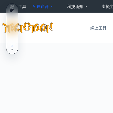
跳
線上工具
免費資源
科技新知
虛擬
至
主
要
內
線上工具
容
01
20