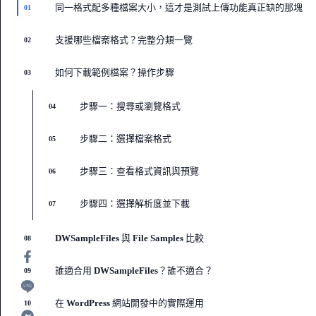
同一格式配多種檔案大小，這才是測試上傳功能真正缺的那塊
01
支援哪些檔案格式？完整分類一覽
02
如何下載範例檔案？操作步驟
03
步驟一：搜尋或瀏覽格式
04
步驟二：選擇檔案格式
05
步驟三：查看格式資訊與預覽
06
步驟四：選擇解析度並下載
07
DWSampleFiles 與 File Samples 比較
08
誰適合用 DWSampleFiles？誰不適合？
09
在 WordPress 網站開發中的實際運用
10