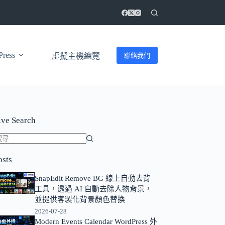
ress
聯絡我們
虛擬主機總覽
ive Search
找
osts
不
到
SnapEdit Remove BG 線上自動去背
符
工具，透過 AI 自動去除人物背景，
合
並提供客製化背景顏色替換
條
2026-07-28
Modern Events Calendar WordPress 外
件