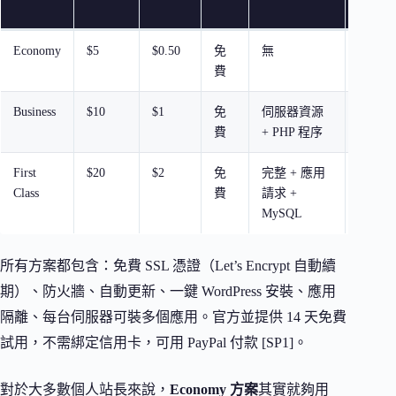
視
Economy
$5
$0.50
免
無
無
費
Business
$10
$1
免
伺服器資源
有
費
+ PHP 程序
First
$20
$2
免
完整 + 應用
有
Class
費
請求 +
MySQL
所有方案都包含：免費 SSL 憑證（Let’s Encrypt 自動續
期）、防火牆、自動更新、一鍵 WordPress 安裝、應用
隔離、每台伺服器可裝多個應用。官方並提供 14 天免費
試用，不需綁定信用卡，可用 PayPal 付款 [SP1]。
對於大多數個人站長來說，
Economy 方案
其實就夠用