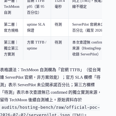
第一層｜
官網 TTFB
1520.4
同上 [TM1]，長尾波動嚴
TechMoon
p95（第 95
毫秒
線不穩定
自測
百分位）
第二層｜
uptime SLA
待測
ServerPilot 官網未公開承諾
官方規格
保證
百分比（截至 2026-07-03
第三層｜
方案 TTFB /
待測
本次查證無 confirmed 
獨立第三
uptime
來源（HostingStep、WPSh
方實測
收錄 ServerPilot）
表格讀法：TechMoon 自測欄為「官網 TTFB」（從台灣
連 ServerPilot 官網，非方案效能）；官方 SLA 欄標「待
測」表示 ServerPilot 未公開承諾百分比；第三方欄標
「待測」表示本次查證無已 confirmed 的獨立實測來源，
留待 TechMoon 後續自測補上。原始資料存於
audits/hosting-bench/raw/official-poc-
2026-07-02/serverpilot.json
[TM1]。