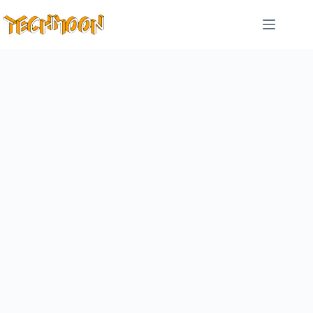
跳
至
主
要
內
容