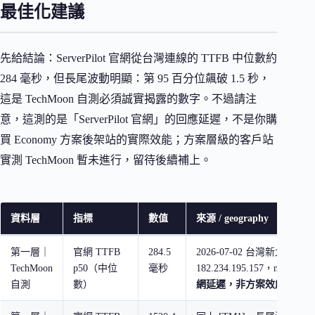
最佳化建議
先給結論：ServerPilot 官網從台灣連線的 TTFB 中位數約
284 毫秒，但長尾波動明顯：第 95 百分位飆破 1.5 秒，
這是 TechMoon 自測必須誠實揭露的數字。不過請注
意，這測的是「ServerPilot 官網」的回應延遲，不是你購
買 Economy 方案後架站的實際效能；方案層級的客戶站
實測 TechMoon 暫未進行，留待後續補上。
資料層
指標
數值
來源 / geography
第一層｜
官網 TTFB
284.5
2026-07-02 台灣新北（IP
TechMoon
p50（中位
毫秒
182.234.195.157，n=10）[
自測
數）
網延遲，非方案效能