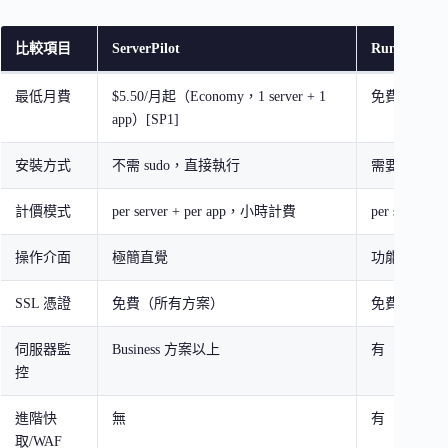
比較項目
ServerPilot
RunCloud
最低月費
$5.50/月起（Economy，1 server + 1
免費方案可
app）[SP1]
安裝方式
不需 sudo，直接執行
需要 sudo 
計價模式
per server + per app，小時計費
per server 
操作介面
極簡直覺
功能豐富但
SSL 憑證
免費（所有方案）
免費（所有
伺服器監
Business 方案以上
有
控
進階快
無
有
取/WAF