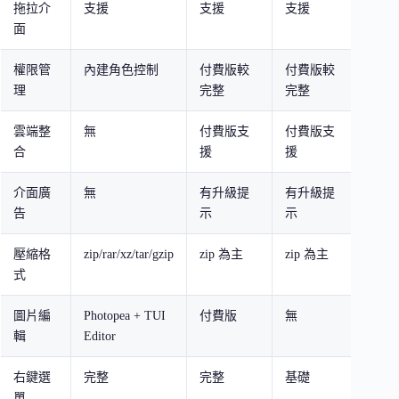
拖拉介
支援
支援
支援
支援
面
權限管
內建角色控制
付費版較
付費版較
內建
理
完整
完整
雲端整
無
付費版支
付費版支
付費
合
援
援
介面廣
無
有升級提
有升級提
有升
告
示
示
壓縮格
zip/rar/xz/tar/gzip
zip 為主
zip 為主
zip
式
圖片編
Photopea + TUI
付費版
無
無
輯
Editor
右鍵選
完整
完整
基礎
完整
單