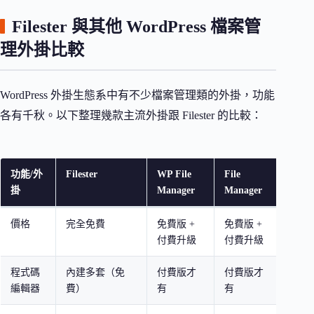
Filester 與其他 WordPress 檔案管
理外掛比較
WordPress 外掛生態系中有不少檔案管理類的外掛，功能
各有千秋。以下整理幾款主流外掛跟 Filester 的比較：
功能/外
Filester
WP File
File
Adva
掛
Manager
Manager
Mana
價格
完全免費
免費版 +
免費版 +
免費
付費升級
付費升級
升級
程式碼
內建多套（免
付費版才
付費版才
免費
編輯器
費）
有
有
版