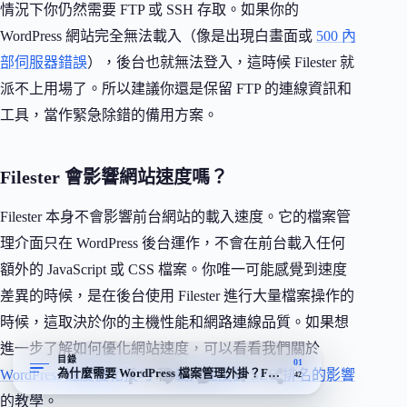
情況下你仍然需要 FTP 或 SSH 存取。如果你的
WordPress 網站完全無法載入（像是出現白畫面或
500 內
部伺服器錯誤
），後台也就無法登入，這時候 Filester 就
派不上用場了。所以建議你還是保留 FTP 的連線資訊和
工具，當作緊急除錯的備用方案。
Filester 會影響網站速度嗎？
Filester 本身不會影響前台網站的載入速度。它的檔案管
理介面只在 WordPress 後台運作，不會在前台載入任何
額外的 JavaScript 或 CSS 檔案。你唯一可能感覺到速度
差異的時候，是在後台使用 Filester 進行大量檔案操作的
時候，這取決於你的主機性能和網路連線品質。如果想
進一步了解如何優化網站速度，可以看看我們關於
目錄
01
為什麼需要 WordPress 檔案管理外掛？FTP 的痛點與替代方案
WordPress 速度優化技巧
和
載入速度對 SEO 排名的影響
42
的教學。