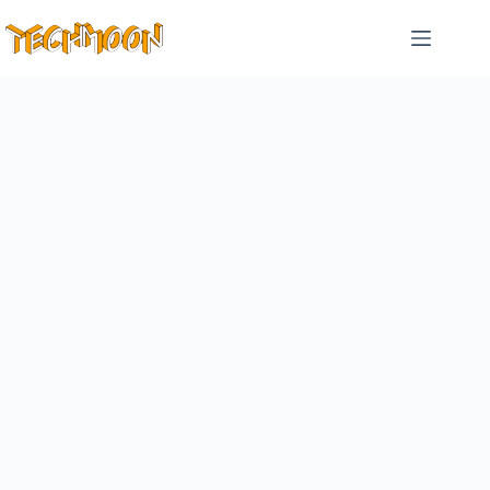
跳
至
主
要
內
容