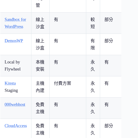
管
Sandbox for
線上
有
較
部分
操
WordPress
沙盒
短
DemosWP
線上
有
有
部分
支援
沙盒
限
ph
Local by
本機
有
永
有
離
Flywheel
安裝
久
不
Kinsta
主機
付費方案
永
有
正
Staging
內建
久
像
000webhost
免費
有
永
有
完
主機
久
境
CloudAccess
免費
有
永
部分
免
主機
久
Wor