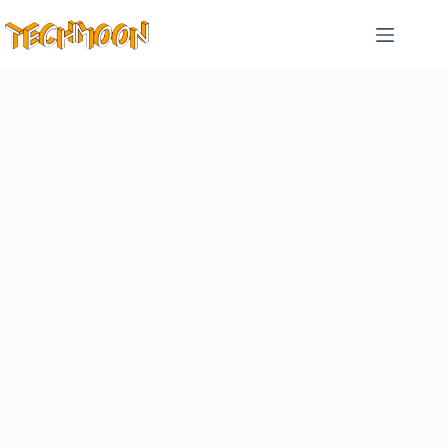
跳
至
主
要
內
容