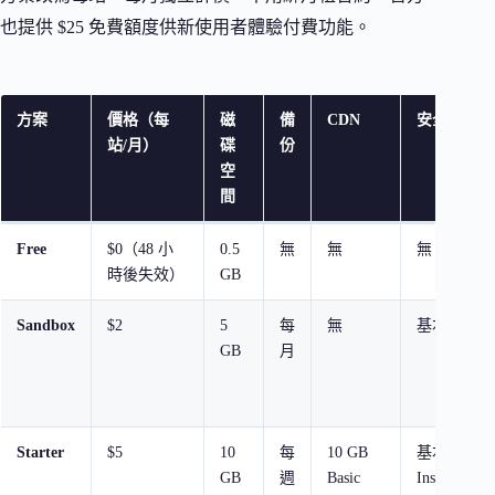
也提供 $25 免費額度供新使用者體驗付費功能。
方案
價格（每
磁
備
CDN
安全防護
站/月）
碟
份
空
間
Free
$0（48 小
0.5
無
無
無
時後失效）
GB
Sandbox
$2
5
每
無
基本
GB
月
Starter
$5
10
每
10 GB
基本
GB
週
Basic
InstaShield