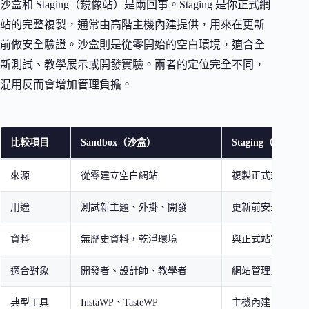
沙盒和 Staging（鏡像站）是兩回事。Staging 是你正式網
站的完整複製，通常由高階主機內建提供，用來在更新
前做安全驗證。沙盒則是從零開始的空白環境，適合全
新測試、教學展示或開發實驗。兩者的定位完全不同，
混用反而會增加管理負擔。
比較項目
Sandbox（沙盒）
Staging（鏡像站
來源
從零建立空白網站
複製正式站所有內
用途
測試新主題、外掛、開發
更新前安全驗證
資料
無歷史資料，乾淨環境
與正式站完全一致
適合對象
開發者、設計師、教學者
網站管理員、站長
典型工具
InstaWP、TasteWP
主機內建 Staging