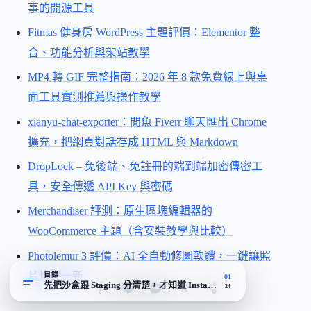
事的開源工具
Fitmas 健身房 WordPress 主題評價：Elementor 整
合、功能分析與架站教學
MP4 轉 GIF 完整指南：2026 年 8 款免費線上與桌
面工具實測推薦與操作教學
xianyu-chat-exporter：閒魚 Fiverr 聊天匯出 Chrome
擴充，把網頁對話存成 HTML 與 Markdown
DropLock – 免後端、免註冊的端到端加密傳密工
具，安全傳遞 API Key 與密碼
Merchandiser 評測：原生區塊編輯器的
WooCommerce 主題（含安裝教學與比較）
Photolemur 3 評價：AI 全自動修圖軟體，一鍵讓照
片煥然一新
目錄
01
先把沙盒跟 Staging 分清楚，才知道 InstaWP 站在哪個位置
24