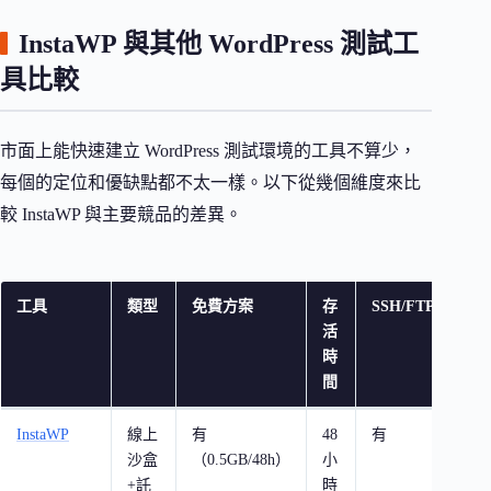
InstaWP 與其他 WordPress 測試工
具比較
市面上能快速建立 WordPress 測試環境的工具不算少，
每個的定位和優缺點都不太一樣。以下從幾個維度來比
較 InstaWP 與主要競品的差異。
工具
類型
免費方案
存
SSH/FTP
特
活
時
間
InstaWP
線上
有
48
有
速
沙盒
（0.5GB/48h）
小
能
+託
時
升