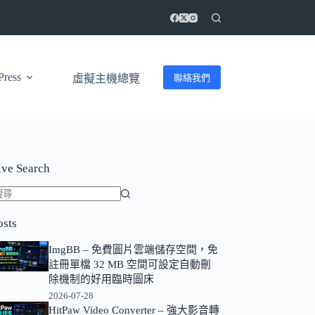
ress
聯絡我們
虛擬主機總覽
ive Search
找
osts
不
到
ImgBB – 免費圖片雲端儲存空間，免
符
註冊單檔 32 MB 空間可設定自動刪
合
除機制的好用臨時圖床
條
2026-07-28
HitPaw Video Converter – 強大影音轉
件