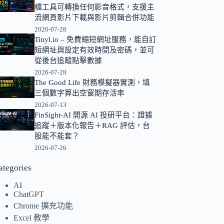
檔工具可轉換任何影音格式，支援主
的
流網頁影片下載與影片剪輯合併功能
結
2026-07-28
果
Tinyl.io – 免費縮短網址服務，能自訂
短網址與設定有效時間及密碼，並可
從後台追蹤點擊數據
2026-07-28
The Good Life 財務模擬器實測，填
三個數字算出空窗期存活率
2026-07-13
FinSight-AI 開源 AI 投研平台：證據
追蹤＋版本化報告＋RAG 評估，台
股能不能套？
2026-07-26
ategories
AI
ChatGPT
Chrome 擴充功能
Excel 教學