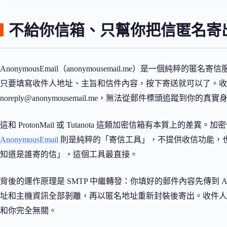
不給你信箱、只幫你把信匿名寄
AnonymousEmail（anonymousemail.me）是一個
只要填寫收件人地址、主旨和信件內容，按下寄送就可以了。收件人看
noreply@anonymousemail.me
，無法從郵件標頭追蹤到你的真實
這和 ProtonMail 或 Tutanota 這類加密信箱有本質上
AnonymousEmail
則是純粹的「寄信工具」，不提供收信功能，
知道是誰寄的信」，這個工具最直接。
背後的運作原理是 SMTP 中繼轉發：你填好的郵件內容先傳到 Anon
址和主機資訊全部剝離，再以匿名地址重新封裝後寄出。收件人端的郵件標
和你完全無關。