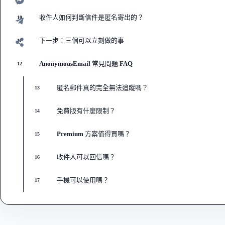
收件人如何判斷信件是匿名寄出的？
10
下一步：三個可以立刻做的事
11
AnonymousEmail 常見問題 FAQ
12
匿名郵件真的完全無法追蹤嗎？
13
免費版有什麼限制？
14
Premium 方案值得買嗎？
15
收件人可以回信嗎？
16
手機可以使用嗎？
17