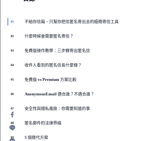
不給你信箱、只幫你把信匿名寄出去的極簡寄信工具
01
什麼時候會需要匿名寄信？
02
免費版操作教學：三步驟寄出匿名信
03
收件人看到的匿名信長什麼樣？
04
免費版 vs Premium 方案比較
05
AnonymousEmail 適合誰？不適合誰？
06
安全性與隱私風險：你需要知道的事
07
匿名郵件的法律界線
08
5 個替代方案
09