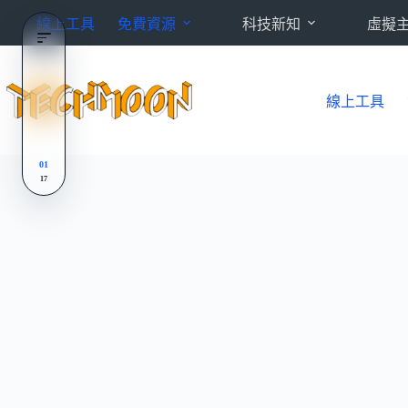
跳
線上工具
免費資源
科技新知
虛擬
至
主
要
內
線上工具
容
01
17