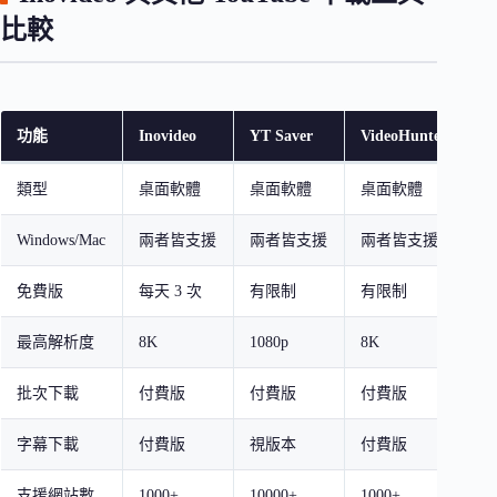
比較
功能
Inovideo
YT Saver
VideoHunter
Bt
類型
桌面軟體
桌面軟體
桌面軟體
線
Windows/Mac
兩者皆支援
兩者皆支援
兩者皆支援
瀏
免費版
每天 3 次
有限制
有限制
完
最高解析度
8K
1080p
8K
10
批次下載
付費版
付費版
付費版
否
字幕下載
付費版
視版本
付費版
否
支援網站數
1000+
10000+
1000+
10