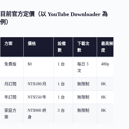
目前官方定價（以 YouTube Downloader 為
例）
方案
價格
設備
下載次
最高解析
數
數
度
免費版
$0
1 台
每日 3
480p
次
月訂閱
NT$180/月
1 台
無限制
8K
年訂閱
NT$550/年
1 台
無限制
8K
家庭方
NT$900 終
3 台
無限制
8K
案
身