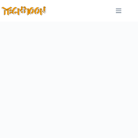
跳
至
主
要
內
容