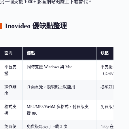
另一個支援 1000+ 影音網站的線上下載替代。
Inovideo 優缺點整理
面向
優點
缺點
平台支
同時支援 Windows 與 Mac
不支援手機
援
（iOS/Android
操作難
介面直覺，複製貼上就能用
必須註冊帳號才
度
格式支
MP4/MP3/WebM 多格式，付費版支
免費版只有 480
援
援 8K
免費使
免費版每天可下載 3 次
480p 在大螢