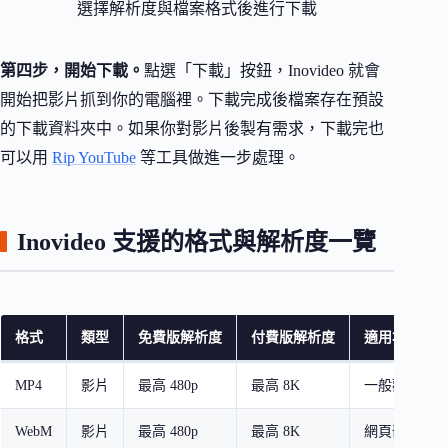
選擇解析度與檔案格式後進行下載
第四步，開始下載。
點選「下載」按鈕，Inovideo 就會
開始把影片抓到你的電腦裡。下載完成後檔案存在預設
的下載資料夾中。如果你對影片後製有需求，下載完也
可以用
Rip YouTube
等工具做進一步處理。
Inovideo 支援的格式與解析度一覽
格式
類型
免費版解析度
付費版解析度
適用場景
MP4
影片
最高 480p
最高 8K
一般觀看、離
WebM
影片
最高 480p
最高 8K
網頁嵌入、開