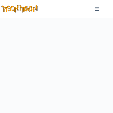
跳
至
主
要
內
容