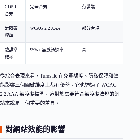
GDPR
完全合規
有爭議
合
合規
無障礙
WCAG 2.2 AAA
部分合規
部
標準
驗證準
95%+ 無感通過率
高
中
確率
從綜合表現來看，Turnstile 在免費額度、隱私保護和效
能影響三個關鍵維度上都有優勢。它也通過了 WCAG
2.2 AAA 無障礙標準，這對於需要符合無障礙法規的網
站來說是一個重要的差異。
對網站效能的影響