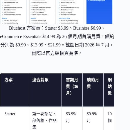
Bluehost 方案頁：Starter $3.99、Business $6.99、
eCommerce Essentials $14.99 為 36 個月期首購月費，續約
分別為 $9.99、$13.99、$21.99。截圖日期 2026 年 7 月，
實際以官方結帳頁為準。
方案
適合對象
首期月
續約月
網
儲
費（36
費
站
空
月）
數
Starter
第一次架站、
$3.99/
$9.99/
10
10 
部落格、作品
月
月
個
NV
集
SSD