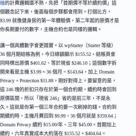
機
的計費邏輯還不熟，先把「首期價不等於續約價」這
個觀念記下來，後面每個步驟都會用到。打個比方，
$3.99 就像健身房的第一年體驗價，第二年起的原價才是
你長期要付的數字，主機合約也是同樣的邏輯。
講一個具體數字會更踏實。以 wpStarter（Starter 等級）
36 個月期結帳為例，今日總額顯示 $155.52，結帳頁會
同時標出原價 $401.62、等於現省 $246.10；這個數字拆
開來看是主機 $3.99 × 36 個月 = $143.64，加上 Domain
Privacy + Protection $11.88，剛好對得上。要留意的是，
這 246 塊的折扣只存在於第一個合約期，續約時會回到
原價區間，所以「現省 246」省的是前三年，不是永
久。這就是你第一個三年合約要一次刷掉的錢。合約到
期續約時，主機月費回到 $9.99，36 個月就是 $359.64；
Domain Privacy 續約 $15.00/年、三年 $45.00。首期加上
續約，六年真實成本大約落在 $155.52 + $404.64 =