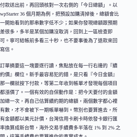
付款送出前，再回頭核對一次右側的「今日總額」。以
wpStarter 36 個月期為例，把預設加購清掉後，總額會比
一開始看到的那串數字低不少；如果你發現總額跟預期
差很多，多半是某個加購沒取消，回到上一區檢查即
可。寧可結帳前多看三十秒，也不要事後為了退款來回
寫信。
訂單摘要這一塊要逐行讀，焦點放在每一行右邊的『續
約價』欄位。新手最容易犯的錯，是只看『今日金額』
那一欄就按下付款，等第二年收到帳單才發現每個項目
都漲價了。一個有效的自保動作是：把今天要付的金額
加總一次，再自己估算續約期的總額，兩個數字都心裡
有數，才不會被下一期帳單嚇到。幣別也要算進去，所
有金額都以美元計價，台灣信用卡刷卡時依發卡銀行匯
率換算成新台幣，海外交易手續費多半落在 1% 到 2% 之
間，這筆手續費也要算進你的真實成本。