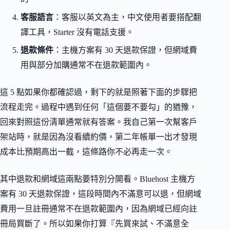
客服語言
：客服以英文為主，中文使用者要搭配翻
譯工具，Starter 沒有電話支援。
退款條件
：主機方案有 30 天退款保證，但網域費
用與部分加購通常不在退款範圍內。
這 5 點如果你都確認過，剩下的就是照著下面的步驟把
流程走完。過程中遇到任何「這個要不要勾」的猶豫，
回來對照這份清單通常就有答案。我自己第一次幫客戶
架站時，就是因為沒看續約價，第二年帳單一出才發現
成本比預期高出一截，這條路你不必再走一次。
其中退款和網域這兩點要特別分開看。Bluehost 主機方
案有 30 天退款保證，這段時間內不滿意可以退，但網域
費用一旦註冊通常不在退款範圍內，因為網域已經向註
冊局買斷了。所以如果你打算『先買來試、不滿意全