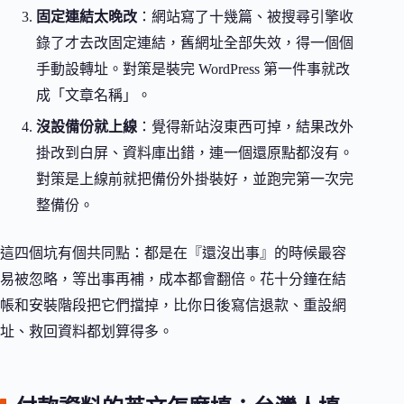
固定連結太晚改
：網站寫了十幾篇、被搜尋引擎收
錄了才去改固定連結，舊網址全部失效，得一個個
手動設轉址。對策是裝完 WordPress 第一件事就改
成「文章名稱」。
沒設備份就上線
：覺得新站沒東西可掉，結果改外
掛改到白屏、資料庫出錯，連一個還原點都沒有。
對策是上線前就把備份外掛裝好，並跑完第一次完
整備份。
這四個坑有個共同點：都是在『還沒出事』的時候最容
易被忽略，等出事再補，成本都會翻倍。花十分鐘在結
帳和安裝階段把它們擋掉，比你日後寫信退款、重設網
址、救回資料都划算得多。