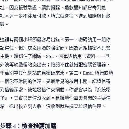
址，因為帳號驗證、續約提醒、退款通知都會寄到這
裡。這一步不涉及付款，填完就會往下進到加購與付款
區。
這裡有兩個小細節最容易出錯。第一，密碼請用一組你
記得住、但別處沒用過的強密碼，因為這組帳密不只管
主機，還綁住了網域、SSL、帳單與信用卡資料，一旦
外洩等於整個站交出去；怕記不住就搭配密碼管理器，
千萬別拿其他網站的舊密碼來湊。第二，Email 填錯或填
一個你不常開的信箱，是最常見的啟用卡關，認證信寄
到信箱深處、被垃圾信件夾攔截，你都會以為『系統壞
了』，其實只是信沒收到。建議填你每天會開的主要信
箱，送出後立刻去收，沒收到就先檢查垃圾信件匣。
步驟 4：檢查推薦加購