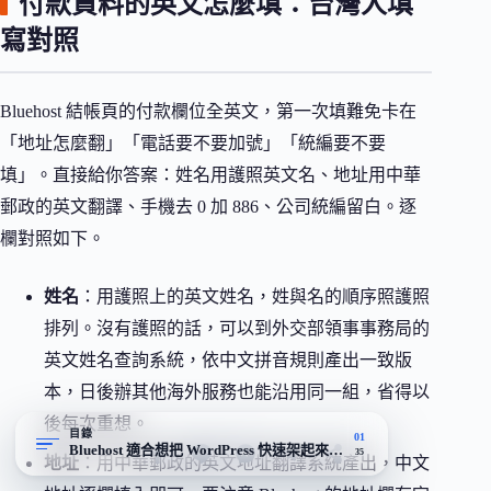
付款資料的英文怎麼填：台灣人填
寫對照
Bluehost 結帳頁的付款欄位全英文，第一次填難免卡在
「地址怎麼翻」「電話要不要加號」「統編要不要
填」。直接給你答案：姓名用護照英文名、地址用中華
郵政的英文翻譯、手機去 0 加 886、公司統編留白。逐
欄對照如下。
姓名
：用護照上的英文姓名，姓與名的順序照護照
排列。沒有護照的話，可以到外交部領事事務局的
英文姓名查詢系統，依中文拼音規則產出一致版
本，日後辦其他海外服務也能沿用同一組，省得以
後每次重想。
目錄
01
Bluehost 適合想把 WordPress 快速架起來的新手
35
地址
：用中華郵政的英文地址翻譯系統產出，中文