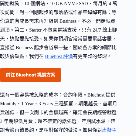
開始就夠，10 個網站、10 GB NVMe SSD、每月約 4 萬
次訪問，對一個剛起步的部落格或作品集綽綽有餘；等
你真的有成長需求再升級到 Business，不必一開始就買
到頂。第二，Starter 不包含電話支援，只有 24/7 線上聊
天，這點要先接受。如果你預期會常常需要電話客服，
直接從 Business 起步會省事一些。關於各方案的細節比
較與優缺點，我們在
Bluehost 評價
有更完整的整理。
前往 Bluehost 挑選方案
還有一個容易被忽略的成本：合約年限。Bluehost 提供
Monthly、1 Year、3 Years 三種週期，期限越長、首期月
費越低，但一次刷卡的金額越高。確定會長期經營就選
3 年期鎖低月費；還不確定的話先選 1 年期試水溫，確
認合適再續長約，是相對保守的做法。如果你對
虛擬主