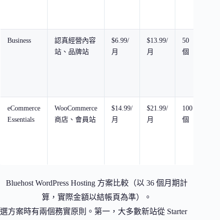
Business
認真經營內容
$6.99/
$13.99/
50
50 
站、品牌站
月
月
個
NV
SSD
eCommerce
WooCommerce
$14.99/
$21.99/
100
100
Essentials
商店、會員站
月
月
個
GB
NV
SSD
Bluehost WordPress Hosting 方案比較（以 36 個月期計
算，實際金額以結帳頁為準）。
選方案時有兩個務實原則。第一，大多數新站從 Starter