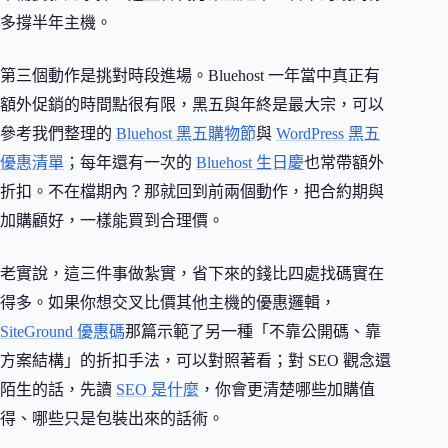
多撐半年主機。
第三個動作是挑對時段進場。Bluehost 一年當中真正有
額外促銷的時間點很有限，黑五與年終是最大宗，可以
參考我們整理的
Bluehost 黑五購物節
與
WordPress 黑五
優惠清單
；每年還有一次的
Bluehost 生日慶
也常帶額外
折扣。不在檔期內？那就回到前兩個動作，把合約期與
加購顧好，一樣能買到合理價。
老實說，這三件事做紮實，省下來的錢比四處找碼實在
得多。如果你想交叉比價其他主機的優惠邏輯，
SiteGround 優惠碼
那篇示範了另一種「不靠公開碼、靠
方案結構」的折扣手法，可以對照著看；對 SEO 觀念還
陌生的話，先讀
SEO 是什麼
，你會更清楚哪些加購值
得、哪些只是包裝出來的話術。