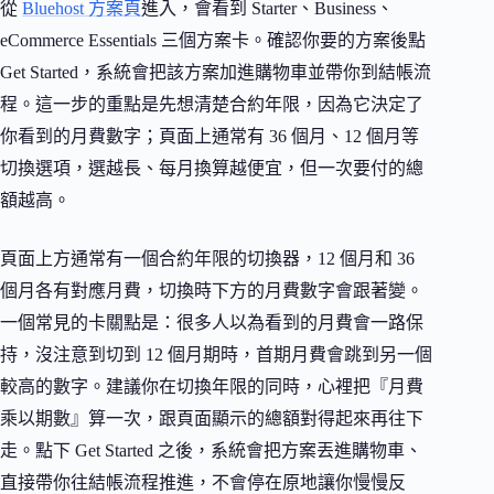
從
Bluehost 方案頁
進入，會看到 Starter、Business、
eCommerce Essentials 三個方案卡。確認你要的方案後點
Get Started，系統會把該方案加進購物車並帶你到結帳流
程。這一步的重點是先想清楚合約年限，因為它決定了
你看到的月費數字；頁面上通常有 36 個月、12 個月等
切換選項，選越長、每月換算越便宜，但一次要付的總
額越高。
頁面上方通常有一個合約年限的切換器，12 個月和 36
個月各有對應月費，切換時下方的月費數字會跟著變。
一個常見的卡關點是：很多人以為看到的月費會一路保
持，沒注意到切到 12 個月期時，首期月費會跳到另一個
較高的數字。建議你在切換年限的同時，心裡把『月費
乘以期數』算一次，跟頁面顯示的總額對得起來再往下
走。點下 Get Started 之後，系統會把方案丟進購物車、
直接帶你往結帳流程推進，不會停在原地讓你慢慢反