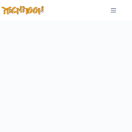
跳
至
主
要
內
容