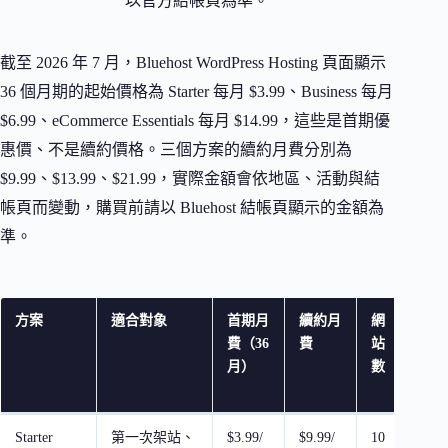
以官方結帳頁為準。
截至 2026 年 7 月，Bluehost WordPress Hosting 頁面顯示
36 個月期的起始價格為 Starter 每月 $3.99、Business 每月
$6.99、eCommerce Essentials 每月 $14.99，這些是首期優
惠價、不是續約價格。三個方案的續約月費分別為
$9.99、$13.99、$21.99，實際金額會依地區、活動與結
帳頁而變動，購買前請以 Bluehost 結帳頁顯示的金額為
準。
方案
適合對象
首期月
續約月
網
儲
費（36
費
站
空
月）
數
Starter
第一次架站、
$3.99/
$9.99/
10
10 