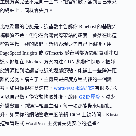
主機方案完全不是同一回事。把官網數字套到自己未來
的網站上，同樣會失真。
比較務實的心態是：這些數字告訴你 Bluehost 的基礎架
構體質不差，但你在台灣實際架站的速度，會落在比這
些數字慢一截的區間，確切表現要等自己上線後，用
PageSpeed Insights 或 GTmetrix 從台灣鄰近節點實測才知
道。好加在 Bluehost 方案內建 CDN 與物件快取，把靜
態資源推到離讀者較近的邊緣節點，能補上一些跨海距
離的劣勢。講白了，主機只是速度方程式裡的一個變
數。如果你很在意速度，
WordPress 網站加速
有很多方法
可以自己做，從安裝快取外掛、啟用
GZIP 壓縮
、減少
外掛數量、到選擇輕量主題，每一項都能帶來明顯提
升。如果你的網站營收高度依賴 100% 上線時間，Kinsta
這種管理式 WordPress 主機會是更安心的選擇。