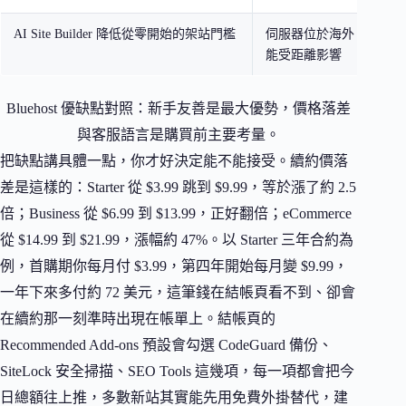
AI Site Builder 降低從零開始的架站門檻
伺服器位於海外，台灣連
能受距離影響
Bluehost 優缺點對照：新手友善是最大優勢，價格落差
與客服語言是購買前主要考量。
把缺點講具體一點，你才好決定能不能接受。續約價落
差是這樣的：Starter 從 $3.99 跳到 $9.99，等於漲了約 2.5
倍；Business 從 $6.99 到 $13.99，正好翻倍；eCommerce
從 $14.99 到 $21.99，漲幅約 47%。以 Starter 三年合約為
例，首購期你每月付 $3.99，第四年開始每月變 $9.99，
一年下來多付約 72 美元，這筆錢在結帳頁看不到、卻會
在續約那一刻準時出現在帳單上。結帳頁的
Recommended Add-ons 預設會勾選 CodeGuard 備份、
SiteLock 安全掃描、SEO Tools 這幾項，每一項都會把今
日總額往上推，多數新站其實能先用免費外掛替代，建