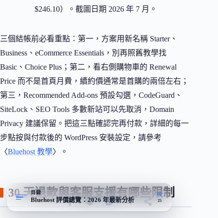
$246.10）。截圖日期 2026 年 7 月。
三個結帳前必看重點：第一，方案用新名稱 Starter、
Business、eCommerce Essentials，別再照舊教學找
Basic、Choice Plus；第二，看右側購物車的 Renewal
Price 而不是首頁月費，續約價通常是首購的兩倍左右；
第三，Recommended Add-ons 預設勾選，CodeGuard、
SiteLock、SEO Tools 多數新站可以先取消，Domain
Privacy 建議保留。把這三點確認完再付款，詳細的每一
步點按與付款後的 WordPress 安裝設定，請參考
〈
Bluehost 教學
〉。
30 天退款與客服支援有哪些限制
目錄
01
Bluehost 評價總覽：2026 年最新分析
25