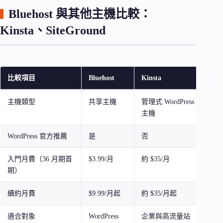
Bluehost 與其他主機比較：
Kinsta、SiteGround
比較項目
Bluehost
Kinsta
Si
主機類型
共享主機
管理式 WordPress
共
主機
機
WordPress 官方推薦
是
否
是
入門月費（36 月期首
$3.99/月
約 $35/月
約 
期）
續約月費
$9.99/月起
約 $35/月起
依
適合對象
WordPress
企業與高流量站
新