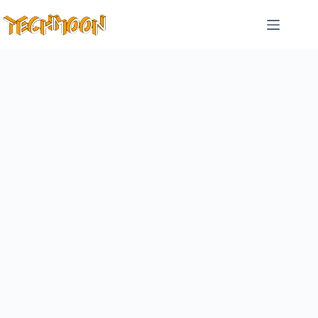
跳
至
主
要
內
容