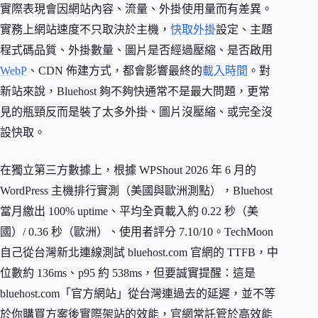
實際表現會因網站內容、流量、外掛使用量而有差異。
實務上網站速度不只取決於主機，
快取外掛
設定、主題
程式碼品質、外掛數量、圖片是否經過壓縮、是否啟用
WebP
、CDN 佈建方式，都會影響最終的
載入時間
。對
新站來說，Bluehost 夠不夠快通常不是最大問題，更常
見的瓶頸反而是裝了太多外掛、圖片沒壓縮、或完全沒
設快取。
在獨立第三方數據上，根據 WPShout 2026 年 6 月的
WordPress 主機排行實測（美國與歐洲測點），Bluehost
當月繳出 100% uptime、平均全頁載入約 0.22 秒（美
國）/ 0.36 秒（歐洲）、使用者評分 7.10/10。TechMoon
自己從台灣新北連線測試 bluehost.com 官網的 TTFB，中
位數約 136ms、p95 約 538ms，但要誠實提醒：這是
bluehost.com「官方網站」從台灣連過去的延遲，並不等
於你購買方案後實際架站的效能，官網常託管於高效能