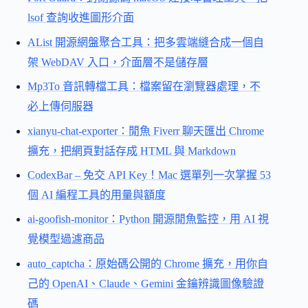
lsof 查詢收進圖形介面
AList 開源網盤聚合工具：把多雲端縫合成一個自
架 WebDAV 入口，介面層不是儲存層
Mp3To 音訊轉檔工具：檔案留在瀏覽器處理，不
必上傳伺服器
xianyu-chat-exporter：閒魚 Fiverr 聊天匯出 Chrome
擴充，把網頁對話存成 HTML 與 Markdown
CodexBar – 免交 API Key！Mac 選單列一次掌握 53
個 AI 編程工具的用量與額度
ai-goofish-monitor：Python 開源閒魚監控，用 AI 視
覺模型過濾商品
auto_captcha：原始碼公開的 Chrome 擴充，用你自
己的 OpenAI、Claude、Gemini 金鑰辨識圖像驗證
碼