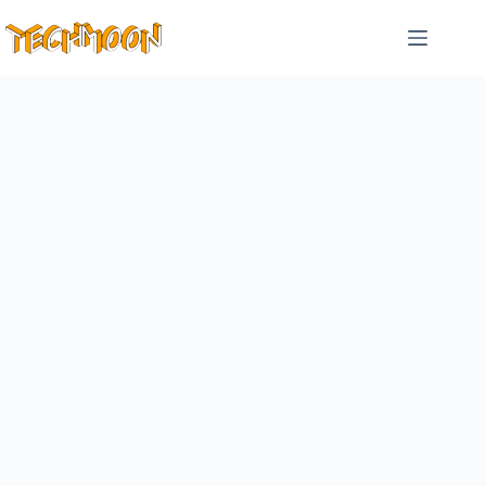
跳
至
主
要
內
容