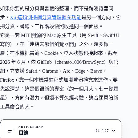
如果你要的是分頁與書籤的整理，而不是跨瀏覽器同
步，
Xu 這類側邊欄分頁管理擴充功能
是另一個方向，它
把分頁、書籤、工作階段快照收進同一個面板。
它是一套 MIT 開源的 Mac 原生工具（用 Swift、SwiftUI
寫的），在「連結去哪個瀏覽器開」之外，還多做一
層：在本機把書籤、Cookie、登入狀態也接起來。截至
2026 年 6 月，依 GitHub（chentao1006/BrowSync）與官
網，它支援 Safari、Chrome、Arc、Edge、Brave、
Firefox，靠一個本機常駐程式加瀏覽器擴充來運作。要
先說清楚：這是個很新的專案（約一個月大、七十幾顆
星），方向有潛力，但還不算久經考驗，適合願意陪新
工具磨合的人。
ARTICLE MAP
01
/
07
目錄