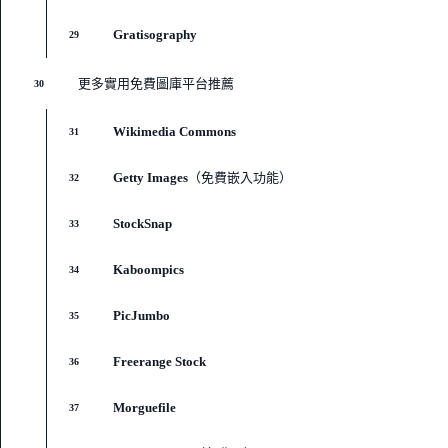
Gratisography
29
更多實用免費圖庫平台推薦
30
Wikimedia Commons
31
Getty Images（免費嵌入功能）
32
StockSnap
33
Kaboompics
34
PicJumbo
35
Freerange Stock
36
Morguefile
37