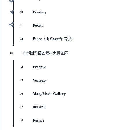
Pixabay
10
Pexels
11
Burst（由 Shopify 提供）
12
向量圖與插圖素材免費圖庫
13
Freepik
14
Vecteezy
15
ManyPixels Gallery
16
illustAC
17
Reshot
18