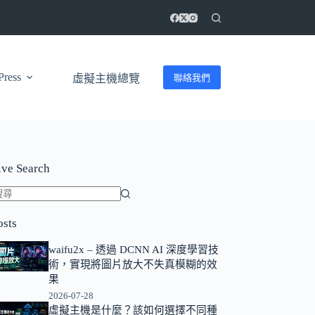
ress
聯絡我們
虛擬主機總覽
ive Search
找
osts
不
到
waifu2x – 透過 DCNN AI 深度學習技
符
術，實現將圖片放大不失真模糊的效
合
果
條
2026-07-28
虛擬主機是什麼？該如何選擇不同種
件