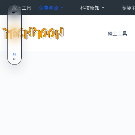
跳
線上工具
免費資源
科技新知
虛擬
至
主
要
內
線上工具
容
01
61