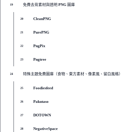
免費去背素材與透明 PNG 圖庫
19
CleanPNG
20
PurePNG
21
PngPix
22
Pngtree
23
特殊主題免費圖庫（食物、東方素材、像素風、留白風格）
24
Foodiesfeed
25
Pakutaso
26
DOTOWN
27
NegativeSpace
28