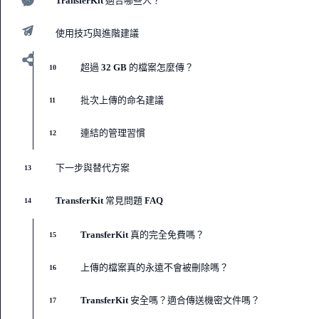
TransferKit 適合哪些人？
08
使用技巧與進階建議
09
超過 32 GB 的檔案怎麼傳？
10
批次上傳的命名建議
11
連結的管理習慣
12
下一步與替代方案
13
TransferKit 常見問題 FAQ
14
TransferKit 真的完全免費嗎？
15
上傳的檔案真的永遠不會被刪除嗎？
16
TransferKit 安全嗎？適合傳送機密文件嗎？
17