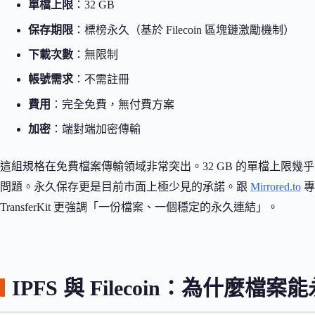
單檔上限
：32 GB
保存期限
：標榜永久（基於 Filecoin 區塊鏈激勵機制）
下載次數
：無限制
帳號需求
：不需註冊
費用
：完全免費，無付費方案
加密
：端對端加密傳輸
這組規格在免費檔案傳輸領域非常突出。32 GB 的單檔上限幾
問題。永久保存更是目前市面上極少見的承諾。跟
Mirrored.to
專
TransferKit 更強調「一份檔案、一個穩定的永久連結」。
IPFS 與 Filecoin：為什麼檔