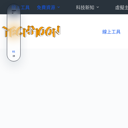
跳
線上工具
免費資源
科技新知
虛擬
至
主
要
內
線上工具
容
01
19