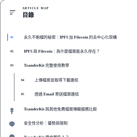
ARTICLE MAP
目錄
永久不刪檔的秘密：IPFS 加 Filecoin 的去中心化架構
01
IPFS 與 Filecoin：為什麼檔案能永久存在？
02
TransferKit 完整使用教學
03
上傳檔案並取得下載連結
04
透過 Email 寄送檔案連結
05
TransferKit 與其他免費檔案傳輸服務比較
06
安全性分析：優勢與限制
07