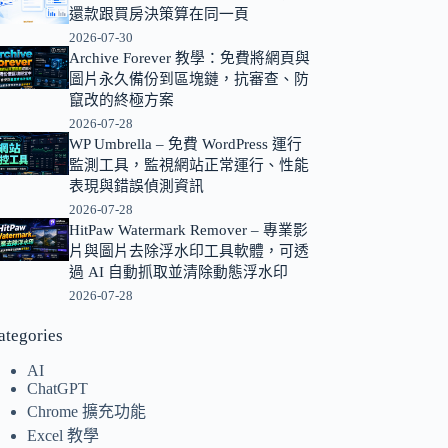
還款跟買房決策算在同一頁
的
2026-07-30
結
Archive Forever 教學：免費將網頁與
果
圖片永久備份到區塊鏈，抗審查、防
竄改的終極方案
2026-07-28
WP Umbrella – 免費 WordPress 運行
監測工具，監視網站正常運行、性能
表現與錯誤偵測資訊
2026-07-28
HitPaw Watermark Remover – 專業影
片與圖片去除浮水印工具軟體，可透
過 AI 自動抓取並清除動態浮水印
2026-07-28
ategories
AI
ChatGPT
Chrome 擴充功能
Excel 教學