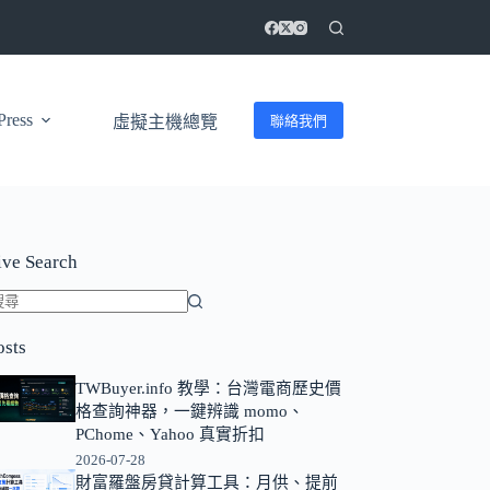
ress
聯絡我們
虛擬主機總覽
ive Search
找
osts
不
到
TWBuyer.info 教學：台灣電商歷史價
符
格查詢神器，一鍵辨識 momo、
合
PChome、Yahoo 真實折扣
條
2026-07-28
財富羅盤房貸計算工具：月供、提前
件