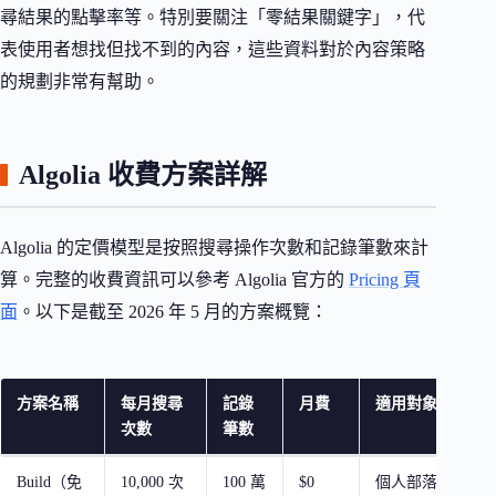
尋結果的點擊率等。特別要關注「零結果關鍵字」，代
表使用者想找但找不到的內容，這些資料對於內容策略
的規劃非常有幫助。
Algolia 收費方案詳解
Algolia 的定價模型是按照搜尋操作次數和記錄筆數來計
算。完整的收費資訊可以參考 Algolia 官方的
Pricing 頁
面
。以下是截至 2026 年 5 月的方案概覽：
方案名稱
每月搜尋
記錄
月費
適用對象
次數
筆數
Build（免
10,000 次
100 萬
$0
個人部落格、開