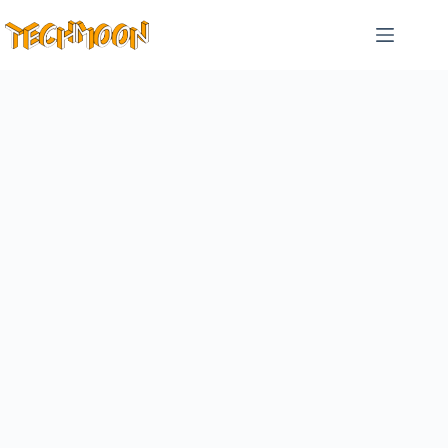
跳
至
主
要
內
容