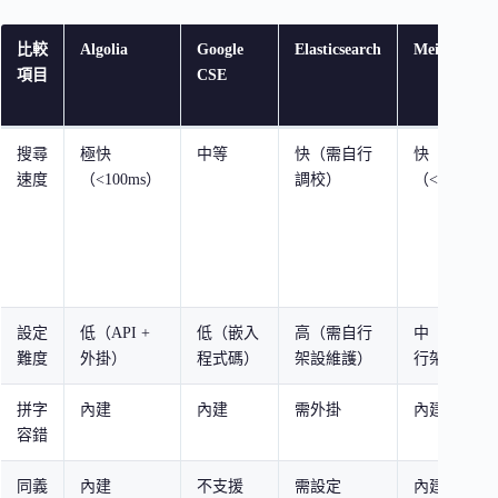
比較
Algolia
Google
Elasticsearch
Meilisearch
項目
CSE
搜尋
極快
中等
快（需自行
快
速度
（<100ms）
調校）
（<50ms）
設定
低（API +
低（嵌入
高（需自行
中（需自
難度
外掛）
程式碼）
架設維護）
行架設）
拼字
內建
內建
需外掛
內建
容錯
同義
內建
不支援
需設定
內建