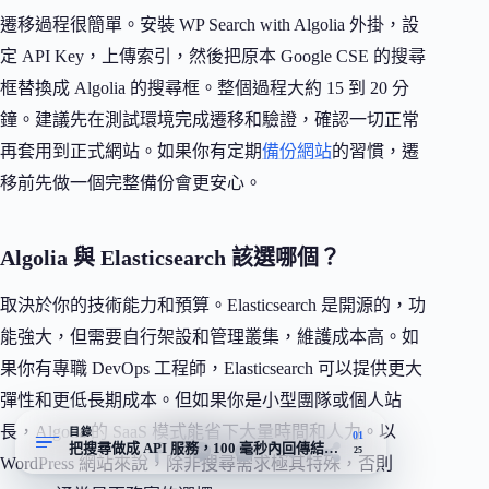
遷移過程很簡單。安裝 WP Search with Algolia 外掛，設
定 API Key，上傳索引，然後把原本 Google CSE 的搜尋
框替換成 Algolia 的搜尋框。整個過程大約 15 到 20 分
鐘。建議先在測試環境完成遷移和驗證，確認一切正常
再套用到正式網站。如果你有定期
備份網站
的習慣，遷
移前先做一個完整備份會更安心。
Algolia 與 Elasticsearch 該選哪個？
取決於你的技術能力和預算。Elasticsearch 是開源的，功
能強大，但需要自行架設和管理叢集，維護成本高。如
果你有專職 DevOps 工程師，Elasticsearch 可以提供更大
彈性和更低長期成本。但如果你是小型團隊或個人站
長，Algolia 的 SaaS 模式能省下大量時間和人力。以
目錄
01
把搜尋做成 API 服務，100 毫秒內回傳結果的搜尋引擎
25
WordPress 網站來說，除非搜尋需求極其特殊，否則