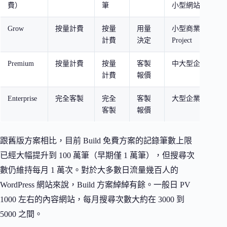
費）
筆
小型網站
Grow
按量計費
按量
用量
小型商業網站、Si
計費
決定
Project
Premium
按量計費
按量
客製
中大型企業、高
計費
報價
Enterprise
完全客製
完全
客製
大型企業、特殊
客製
報價
跟舊版方案相比，目前 Build 免費方案的記錄筆數上限
已經大幅提升到 100 萬筆（早期僅 1 萬筆），但搜尋次
數仍維持每月 1 萬次。對於大多數日流量幾百人的
WordPress 網站來說，Build 方案綽綽有餘。一般日 PV
1000 左右的內容網站，每月搜尋次數大約在 3000 到
5000 之間。