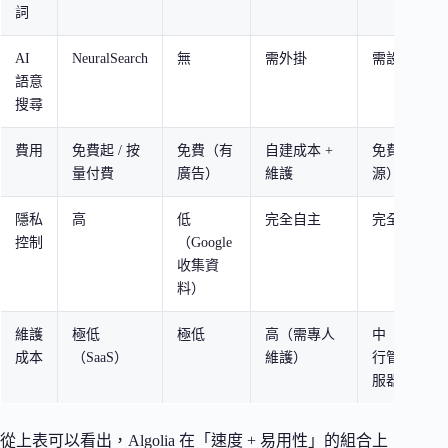
詞
AI
NeuralSearch
無
需外掛
需設定
語意
搜尋
費用
免費起 / 按
免費（有
自建成本 +
免費（開
量付費
廣告）
維護
源）
隱私
高
低
完全自主
完全自主
控制
（Google
收集資
料）
維護
極低
極低
高（需專人
中（需自
成本
（SaaS）
維護）
行管理伺
服器）
從上表可以看出，Algolia 在「速度 + 易用性」的組合上