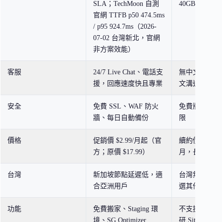
SLA；TechMoon 自測
40GB（GoGe
官網 TTFB p50 474.5ms
/ p95 924.7ms（2026-
07-02 台灣新北，官網
非方案效能）
客服
24/7 Live Chat、電話支
無中文客服，
援，回應速度快且專業
文溝通
安全
免費 SSL、WAF 防火
免費版備份保
牆、每日自動備份
限
價格
促銷價 $2.99/月起（官
續約價 $17.99–
方；原價 $17.99）
月，長期成本
台灣
新加坡節點延遲低，適
台灣無法直接
合亞洲用戶
選其他國家
功能
免費搬家、Staging 環
不支援 cPan
境、SG Optimizer
研 Site Tools