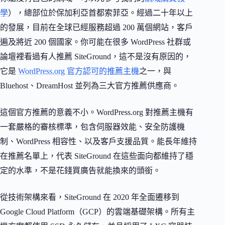
學
），總部位於保加利亞首都索菲亞。經過二十年以上
的發展，目前在全球已經服務超過 200 萬個網站，客戶
遍及將近 200 個國家。你可能在很多 WordPress 社群或
論壇裡看過有人推薦 SiteGround，這不是沒有原因的，
它是
WordPress.org 官方認可的推薦主機
之一，與
Bluehost、DreamHost 並列為三大官方推薦供應商。
這個官方推薦的意義不小。WordPress.org 對推薦主機有
一套嚴格的審核標準，包含伺服器效能、安全防護機
制、WordPress 相容性、以及客戶支援品質。能長年維持
在推薦名單上，代表 SiteGround 在這些面向都維持了穩
定的水準，不是花錢買廣告就能換來的頭銜。
從技術架構來看，SiteGround 在 2020 年全面遷移到
Google Cloud Platform（GCP）的雲端基礎架構。所有主