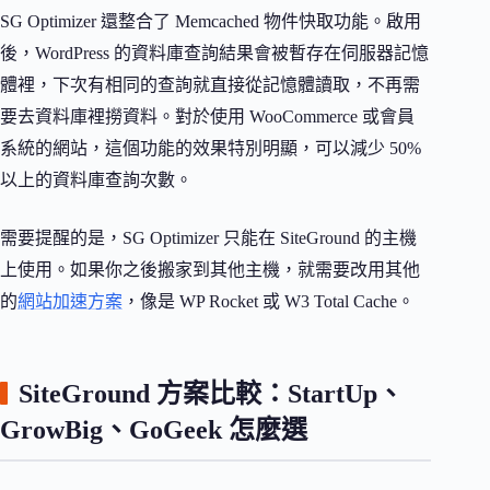
SG Optimizer 還整合了 Memcached 物件快取功能。啟用
後，WordPress 的資料庫查詢結果會被暫存在伺服器記憶
體裡，下次有相同的查詢就直接從記憶體讀取，不再需
要去資料庫裡撈資料。對於使用 WooCommerce 或會員
系統的網站，這個功能的效果特別明顯，可以減少 50%
以上的資料庫查詢次數。
需要提醒的是，SG Optimizer 只能在 SiteGround 的主機
上使用。如果你之後搬家到其他主機，就需要改用其他
的
網站加速方案
，像是 WP Rocket 或 W3 Total Cache。
SiteGround 方案比較：StartUp、
GrowBig、GoGeek 怎麼選