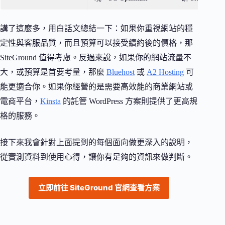
講了這麼多，用白話文總結一下：如果你重視網站的穩
定性與客服品質，而且預算可以接受續約後的價格，那
SiteGround 值得考慮。反過來說，如果你的網站流量不
大，或預算是首要考量，那麼
Bluehost
或
A2 Hosting
可
能更適合你。如果你經營的是需要高效能的商業網站或
電商平台，
Kinsta
的託管 WordPress 方案則提供了更高規
格的服務。
接下來我會針對上面提到的每個面向做更深入的說明，
從實測資料到使用心得，讓你有足夠的資訊來做判斷。
立即前往 SiteGround 官網查看方案