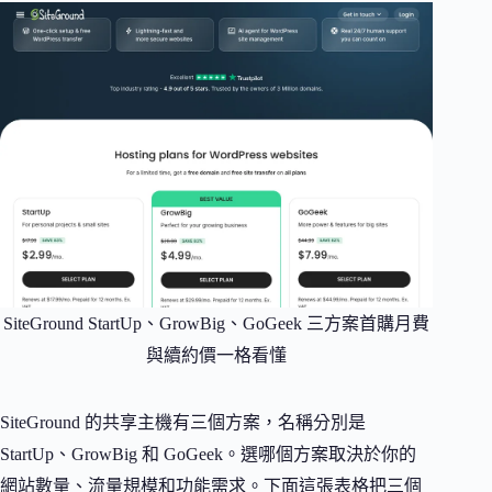
SiteGround StartUp、GrowBig、GoGeek 三方案首購月費
與續約價一格看懂
SiteGround 的共享主機有三個方案，名稱分別是
StartUp、GrowBig 和 GoGeek。選哪個方案取決於你的
網站數量、流量規模和功能需求。下面這張表格把三個