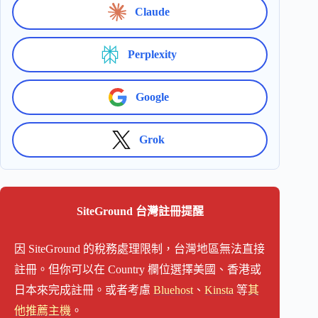
Claude
Perplexity
Google
Grok
SiteGround 台灣註冊提醒
因 SiteGround 的稅務處理限制，台灣地區無法直接
註冊。但你可以在 Country 欄位選擇美國、香港或
日本來完成註冊。或者考慮
Bluehost
、
Kinsta
等
其
他推薦主機
。