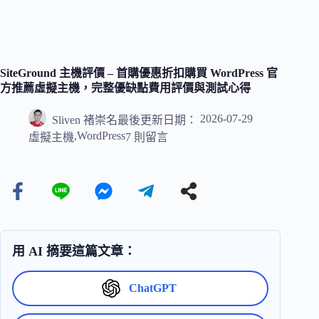
SiteGround 主機評價 – 首購優惠折扣購買 WordPress 官
方推薦虛擬主機，完整優缺點費用評價與測試心得
2026-07-29
Sliven 褚崇名
最後更新日期：
,
WordPress
虛擬主機
7 則留言
用 AI 摘要這篇文章：
ChatGPT