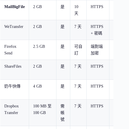
MailBigFile
2 GB
是
10
HTTPS
Email
天
最簡單
WeTransfer
2 GB
是
7 天
HTTPS
介面美
+ 密碼
接收
Firefox
2.5 GB
是
可自
端對端
Mozill
Send
訂
加密
私性強
ShareFiles
2 GB
是
7 天
HTTPS
TechMo
的替代
奶牛快傳
4 GB
是
7 天
HTTPS
中國服
介面友
Dropbox
100 MB 至
需
7 天
HTTPS
與 Drop
Transfer
100 GB
帳
整合
號