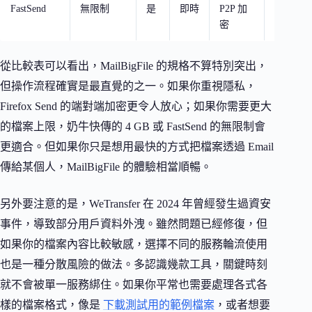
FastSend
無限制
是
即時
P2P 加
點對點
密
經伺服
從比較表可以看出，MailBigFile 的規格不算特別突出，
但操作流程確實是最直覺的之一。如果你重視隱私，
Firefox Send 的端對端加密更令人放心；如果你需要更大
的檔案上限，奶牛快傳的 4 GB 或 FastSend 的無限制會
更適合。但如果你只是想用最快的方式把檔案透過 Email
傳給某個人，MailBigFile 的體驗相當順暢。
另外要注意的是，WeTransfer 在 2024 年曾經發生過資安
事件，導致部分用戶資料外洩。雖然問題已經修復，但
如果你的檔案內容比較敏感，選擇不同的服務輪流使用
也是一種分散風險的做法。多認識幾款工具，關鍵時刻
就不會被單一服務綁住。如果你平常也需要處理各式各
樣的檔案格式，像是
下載測試用的範例檔案
，或者想要