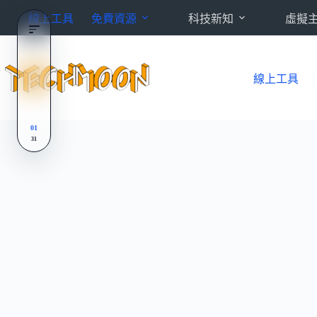
跳
線上工具
免費資源
科技新知
虛擬
至
主
要
內
線上工具
容
01
31