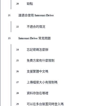
缺點
20
誰適合使用 Internxt Drive
21
不適合的情況
22
Internxt Drive 常見問題
23
忘記密碼怎麼辦
24
免費方案有什麼限制
25
支援繁體中文嗎
26
上傳檔案大小有限制嗎
27
資料存放在哪裡
28
可以在多台裝置同時登入嗎
29