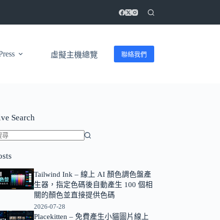
ress
聯絡我們
虛擬主機總覽
ive Search
找
osts
不
到
Tailwind Ink – 線上 AI 顏色調色盤產
符
生器，指定色碼後自動產生 100 個相
合
關的顏色並直接提供色碼
條
2026-07-28
Placekitten – 免費產生小貓圖片線上
件