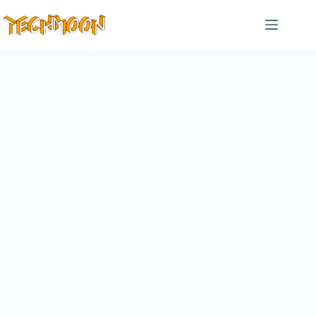
跳
至
主
要
內
容