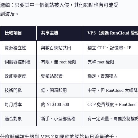
邏輯：只要其中一個網站被入侵，其他網站也有可能受
到波及。
比較項目
共享主機
VPS（透過 RunCloud 管
資源獨立性
與數百網站共用
獨立 CPU、記憶體、IP
伺服器控制權
有限，無 root 權限
完整 root 權限
效能穩定度
受鄰站影響
穩定，資源獨占
技術門檻
低，開箱即用
中等，但 RunCloud 大幅
每月成本
約 NT$100-500
GCP 免費額度 + RunCloud
適合對象
新手、小型部落格
有一定流量、需要控制權
什麼時候該升級到 VPS？如果你的網站每日流量破千、