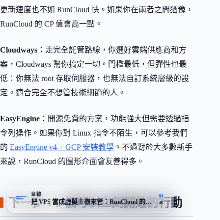
更新速度也不如 RunCloud 快。如果你在兩者之間猶豫，
RunCloud 的 CP 值會高一點。
Cloudways
：走完全託管路線，你選好雲端供應商和方
案，Cloudways 幫你搞定一切。門檻最低，但彈性也最
低：你無法 root 存取伺服器，也無法自訂系統層級的設
定。適合完全不想管技術細節的人。
EasyEngine
：開源免費的方案，功能強大但需要透過指
令列操作。如果你對 Linux 指令不陌生，可以參考我們
的
EasyEngine v4 + GCP 安裝教學
。不過對於大多數新手
來說，RunCloud 的圖形介面會友善得多。
目錄
01
下一步：3 個可以立刻開始的行動
把 VPS 當成虛擬主機來管：RunCloud 的切入點
20