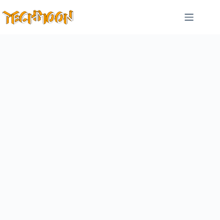
跳
至
主
要
內
容