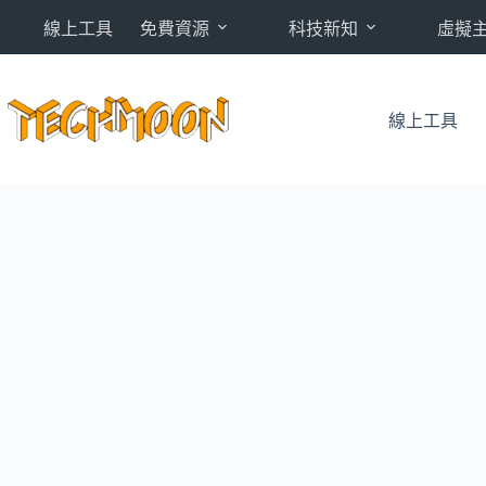
跳
線上工具
免費資源
科技新知
虛擬
至
主
要
內
線上工具
容