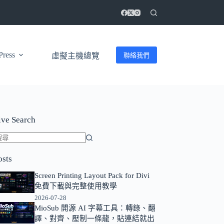
ress
聯絡我們
虛擬主機總覽
ive Search
找
osts
不
到
Screen Printing Layout Pack for Divi
符
免費下載與完整使用教學
合
2026-07-28
MioSub 開源 AI 字幕工具：轉錄、翻
條
譯、對齊、壓制一條龍，貼連結就出
件