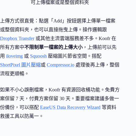
可上傳檔案或是整個資料夾
上傳方式很直覺：點選「Add」按鈕選擇上傳單一檔案
或整個資料夾，也可以直接拖曳上傳。操作邏輯跟
Dropbox Transfer
或其他主流雲端服務差不多。Koofr 在
所有方案中
不限制單一檔案的上傳大小
，上傳前可以先
用
iloveimg
或
Squoosh
壓縮圖片節省空間。搭配
ShortPixel 圖片壓縮
或
Compressor.io
處理後再上傳，整個
流程更順暢。
如果不小心誤刪檔案，Koofr 有資源回收桶功能。免費方
案保留 7 天，付費方案保留 30 天。重要檔案建議多做一
份備份，可以搭配
EaseUS Data Recovery Wizard
等資料
救援工具以防萬一。