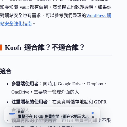
和零知識 Vault 都有做到，商業模式也乾淨透明。如果你
對網站安全也有需求，可以參考我們整理的
WordPress 網
站安全強化指南
。
Koofr 適合誰？不適合誰？
適合
多雲端使用者
：同時用 Google Drive、Dropbox、
OneDrive，需要統一管理介面的人
注重隱私的使用者
：在意資料儲存地點和 GDPR
合規的人
目錄
01
賣點不在 10 GB 免費空間，而在它把三大雲端整合成同一個介面
38
預算有限的小型使用者
：10 GB 免費空間加上不限