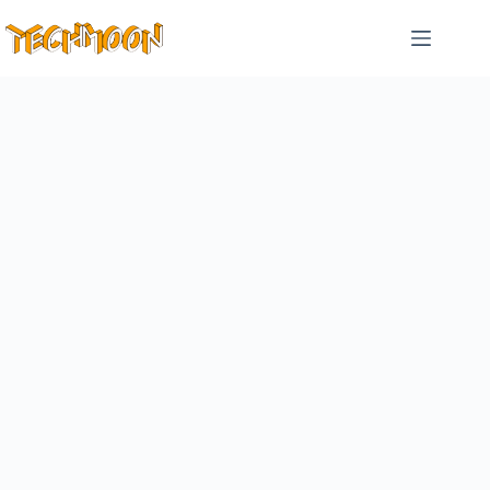
跳
至
主
要
內
容