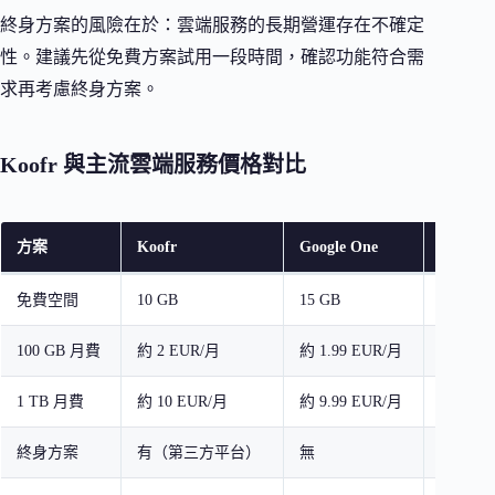
終身方案的風險在於：雲端服務的長期營運存在不確定
性。建議先從免費方案試用一段時間，確認功能符合需
求再考慮終身方案。
Koofr 與主流雲端服務價格對比
方案
Koofr
Google One
Dropbo
免費空間
10 GB
15 GB
2 GB
100 GB 月費
約 2 EUR/月
約 1.99 EUR/月
無此方
1 TB 月費
約 10 EUR/月
約 9.99 EUR/月
約 11.9
終身方案
有（第三方平台）
無
無