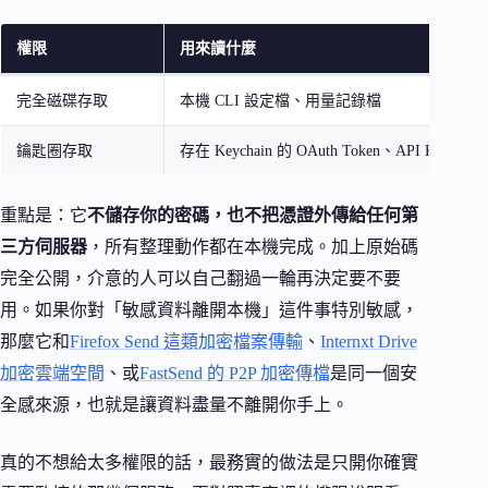
權限
用來讀什麼
完全磁碟存取
本機 CLI 設定檔、用量記錄檔
鑰匙圈存取
存在 Keychain 的 OAuth Token、API Key
重點是：它
不儲存你的密碼，也不把憑證外傳給任何第
三方伺服器
，所有整理動作都在本機完成。加上原始碼
完全公開，介意的人可以自己翻過一輪再決定要不要
用。如果你對「敏感資料離開本機」這件事特別敏感，
那麼它和
Firefox Send 這類加密檔案傳輸
、
Internxt Drive
加密雲端空間
、或
FastSend 的 P2P 加密傳檔
是同一個安
全感來源，也就是讓資料盡量不離開你手上。
真的不想給太多權限的話，最務實的做法是只開你確實