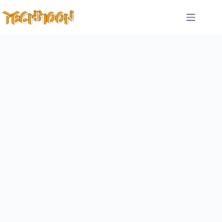
跳
至
主
要
內
容