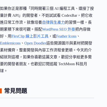
如果你正是那種「同時開著三個 AI 編程工具、還接了按
量計費 API」的開發者，不妨試試看 CodexBar，把它收
進日常工作流，就像培養
自律與生產力
的習慣一樣，長
期累積下來很可觀。搭配
WordPress SEO 外掛
把內容做
好、用
FlexClip 線上影片工具
，或
Feather Icons
、
Emblemicons
、
Open Doodles
這些開源圖示與素材把開發
素材備齊，整套開發與內容工作流程會更順。今天的介
紹就到這裡，如果你喜歡這篇文章，歡迎分享給更多需
要的開發者朋友，也歡迎訂閱追蹤 TechMoon 科技月
球。
常見問題