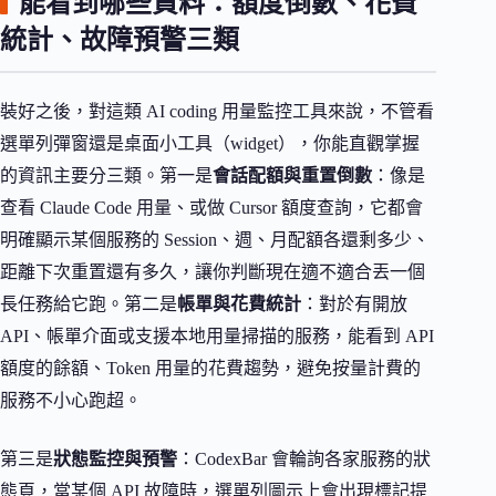
能看到哪些資料：額度倒數、花費
統計、故障預警三類
裝好之後，對這類 AI coding 用量監控工具來說，不管看
選單列彈窗還是桌面小工具（widget），你能直觀掌握
的資訊主要分三類。第一是
會話配額與重置倒數
：像是
查看 Claude Code 用量、或做 Cursor 額度查詢，它都會
明確顯示某個服務的 Session、週、月配額各還剩多少、
距離下次重置還有多久，讓你判斷現在適不適合丟一個
長任務給它跑。第二是
帳單與花費統計
：對於有開放
API、帳單介面或支援本地用量掃描的服務，能看到 API
額度的餘額、Token 用量的花費趨勢，避免按量計費的
服務不小心跑超。
第三是
狀態監控與預警
：CodexBar 會輪詢各家服務的狀
態頁，當某個 API 故障時，選單列圖示上會出現標記提