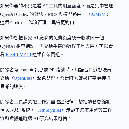
如果你要的不只是看 AI 工具的用量額度，而是集中管理
OpenAI Codex 的對話、MCP 與模型路由，〈
AiMaMi
〉
這類 Codex 工作流管理工具會更對口。
如果你想把多家 AI 廠商的免費額度統一收進同一個
OpenAI 相容端點，再交給手邊的編程工具去用，可以看
看
FreeLLMAPI
這類自架閘道。
開發者寫 commit 訊息或 PR 描述時，用語音口述想法再
交給〈
OpenLess
〉潤色整理，會比盯著鍵盤打字更接近
思考的速度。
開發者工具講究把工作流整理出紀律；想把這套思維搬
進 AI 投研系統，〈
FinSight-AI
〉示範了怎麼用冪等工作
流和證據追蹤讓 AI 研究結果可信。