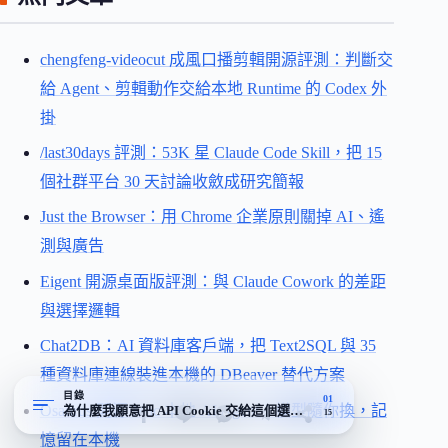
chengfeng-videocut 成風口播剪輯開源評測：判斷交
給 Agent、剪輯動作交給本地 Runtime 的 Codex 外
掛
/last30days 評測：53K 星 Claude Code Skill，把 15
個社群平台 30 天討論收斂成研究簡報
Just the Browser：用 Chrome 企業原則關掉 AI、遙
測與廣告
Eigent 開源桌面版評測：與 Claude Cowork 的差距
與選擇邏輯
Chat2DB：AI 資料庫客戶端，把 Text2SQL 與 35
種資料庫連線裝進本機的 DBeaver 替代方案
目錄
01
Osaurus 開源 Mac 本地 AI Agent：模型隨你換，記
為什麼我願意把 API Cookie 交給這個選單列小工具
15
憶留在本機