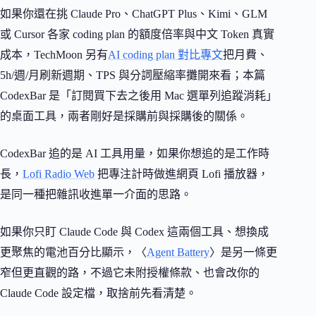
如果你還在挑 Claude Pro、ChatGPT Plus、Kimi、GLM
或 Cursor 各家 coding plan 的額度倍率與中文 Token 真實
成本，TechMoon 另有
AI coding plan 對比專文
把月費、
5h/週/月刷新週期、TPS 與分詞壓縮率攤開來看；本篇
CodexBar 是「訂閱買下去之後用 Mac 選單列追蹤消耗」
的桌面工具，兩者剛好是採購前與採購後的關係。
CodexBar 追的是 AI 工具用量，如果你想追的是工作時
長，
Lofi Radio Web
把專注計時做進網頁 Lofi 播放器，
是同一種把雜訊收進單一介面的思路。
如果你只盯 Claude Code 與 Codex 這兩個工具、想換成
更聚焦的電池百分比顯示，〈
Agent Battery
〉是另一條更
窄但更直觀的路，不過它未附授權條款、也會改你的
Claude Code 設定檔，取捨前先看清楚。