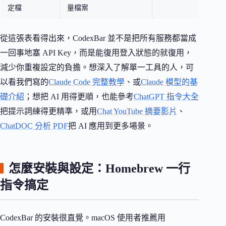
定檔
量檔案
從這張表看得出來，CodexBar 並不是把所有服務都當成
一回事地塞 API Key，而是能復用登入狀態的就復用，
減少你重複設定的負擔。想深入了解單一工具的人，可
以看我們寫的
Claude Code 完整教學
、或
Claude 模型的基
礎介紹
；想把 AI 用得更順，也能參考
ChatGPT 指令大全
把提示詞練得更精準，或用
Chat YouTube 摘要影片
、
ChatDOC 分析 PDF
把 AI 應用到更多場景。
怎麼安裝與設定：Homebrew 一行
指令搞定
CodexBar 的安裝很直覺。macOS 使用者推薦用