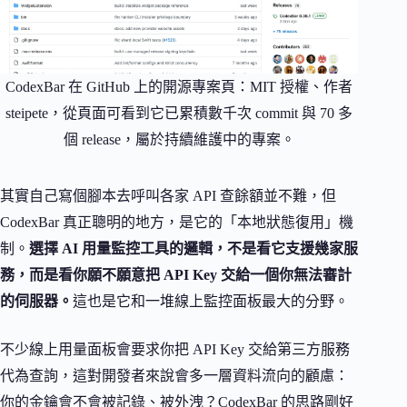
CodexBar 在 GitHub 上的開源專案頁：MIT 授權、作者
steipete，從頁面可看到它已累積數千次 commit 與 70 多
個 release，屬於持續維護中的專案。
其實自己寫個腳本去呼叫各家 API 查餘額並不難，但
CodexBar 真正聰明的地方，是它的「本地狀態復用」機
制。
選擇 AI 用量監控工具的邏輯，不是看它支援幾家服
務，而是看你願不願意把 API Key 交給一個你無法審計
的伺服器。
這也是它和一堆線上監控面板最大的分野。
不少線上用量面板會要求你把 API Key 交給第三方服務
代為查詢，這對開發者來說會多一層資料流向的顧慮：
你的金鑰會不會被記錄、被外洩？CodexBar 的思路剛好