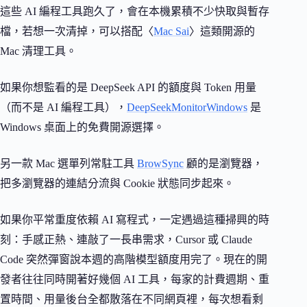
這些 AI 編程工具跑久了，會在本機累積不少快取與暫存
檔，若想一次清掉，可以搭配〈
Mac Sai
〉這類開源的
Mac 清理工具。
如果你想監看的是 DeepSeek API 的額度與 Token 用量
（而不是 AI 編程工具），
DeepSeekMonitorWindows
是
Windows 桌面上的免費開源選擇。
另一款 Mac 選單列常駐工具
BrowSync
顧的是瀏覽器，
把多瀏覽器的連結分流與 Cookie 狀態同步起來。
如果你平常重度依賴 AI 寫程式，一定遇過這種掃興的時
刻：手感正熱、連敲了一長串需求，Cursor 或 Claude
Code 突然彈窗說本週的高階模型額度用完了。現在的開
發者往往同時開著好幾個 AI 工具，每家的計費週期、重
置時間、用量後台全都散落在不同網頁裡，每次想看剩