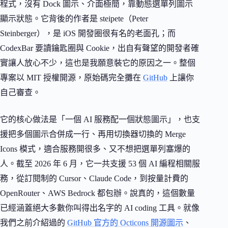
程式，沒有 Dock 圖示、介面極簡，靠動態選單列圖示
顯示狀態。它背後的作者是 steipete（Peter
Steinberger），是 iOS 開發圈很有名的老面孔；而
CodexBar 要讀鑰匙圈與 Cookie，出自有聲望的開發者確
實讓人放心不少，這也是我願意裝它的原因之一。整個
專案以 MIT 授權開源，原始碼完全攤在
GitHub
上讓你
自己審查。
它的核心做法是「一個 AI 服務配一個狀態圖示」，也支
援把多個圖示合併成一行、再用切換器切換的 Merge
Icons 模式，適合服務開很多、又不想把選單列塞爆的
人。截至 2026 年 6 月，它一共支援 53 個 AI 編程相關服
務，從訂閱制的 Cursor、Claude Code，到按量計費的
OpenRouter、AWS Bedrock 都包辦。說真的，這個數量
已經涵蓋絕大多數你叫得出名字的 AI coding 工具。就像
我們之前介紹過的
GitHub 官方的 Octicons 開源圖示
、