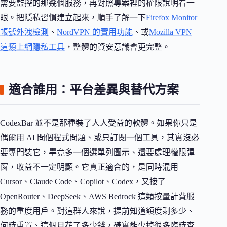
需要監控的那幾個服務，再對照專案裡的權限說明看一
眼。把隱私習慣建立起來，順手了解一下
Firefox Monitor
帳號外洩檢測
、
NordVPN 的實用功能
、或
Mozilla VPN
這類上網隱私工具
，整體的資安意識會更完整。
適合誰用：平台差異與替代方案
CodexBar 並不是那種裝了人人受益的軟體。如果你只是
偶爾用 AI 問個程式問題、或只訂閱一個工具，其實沒必
要專門裝它，畢竟多一個選單列圖示、還要處理權限彈
窗，收益不一定明顯。它真正適合的，是同時混用
Cursor、Claude Code、Copilot、Codex，又接了
OpenRouter、DeepSeek、AWS Bedrock 這類按量計費服
務的重度用戶。對這群人來說，提前知道額度剩多少、
何時重置、這個月花了多少錢，確實能少掉很多臨時查