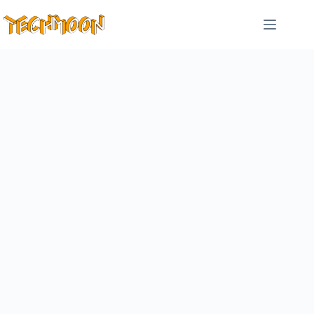
跳
至
主
要
內
容