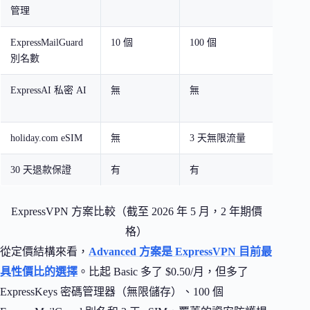
管理
ExpressMailGuard
10 個
100 個
無限
別名數
ExpressAI 私密 AI
無
無
500 
模型
holiday.com eSIM
無
3 天無限流量
5 天
30 天退款保證
有
有
有
ExpressVPN 方案比較（截至 2026 年 5 月，2 年期價
格）
從定價結構來看，
Advanced 方案是 ExpressVPN 目前最
具性價比的選擇
。比起 Basic 多了 $0.50/月，但多了
ExpressKeys 密碼管理器（無限儲存）、100 個