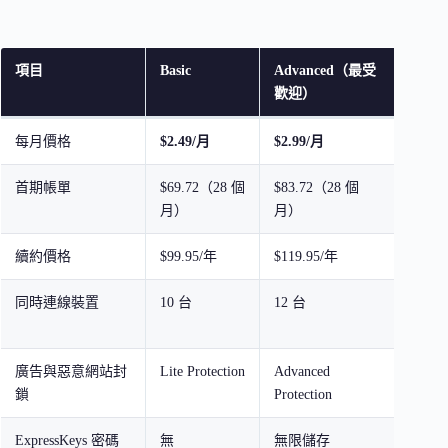
項目
Basic
Advanced（最受
Pro
歡迎）
每月價格
$2.49/月
$2.99/月
$5.4
首期帳單
$69.72（28 個
$83.72（28 個
$153
月）
月）
月）
續約價格
$99.95/年
$119.95/年
$199
同時連線裝置
10 台
12 台
14 台
IP
廣告與惡意網站封
Lite Protection
Advanced
Advan
鎖
Protection
Protec
ExpressKeys 密碼
無
無限儲存
無限