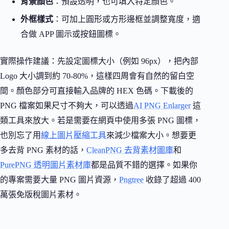
背景顏色
：預設透明，也可填入特定顏色。
外框樣式
：可加上圓形或方形邊框並調整寬度，適
合做 APP 圖示或按鈕圖標。
實際操作建議：先設定圖標大小（例如 96px），把內部
Logo 大小調到約 70-80%，這樣四周會有自然的留白空
間。顏色部分可直接輸入品牌的 HEX 色碼。下載後的
PNG 檔案如果尺寸不夠大，可以透過
AI PNG Enlarger
這
類工具來放大。若是需要在網頁中使用多張 PNG 圖標，
也別忘了用
線上圖片壓縮工具
來減少檔案大小。想要更
多去背 PNG 素材的話，
CleanPNG 去背素材圖庫
和
PurePNG 透明圖片素材庫
都是品質不錯的選擇。如果你
的專案需要大量 PNG 圖片資源，
Pngtree
收錄了超過 400
萬張免版稅圖片素材。