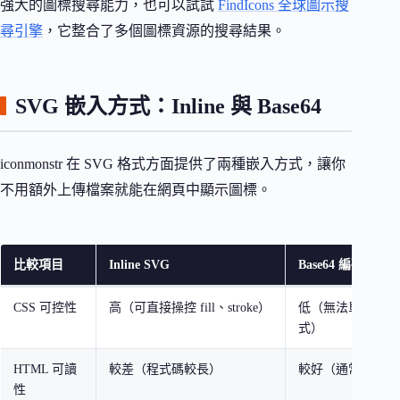
強大的圖標搜尋能力，也可以試試
FindIcons 全球圖示搜
尋引擎
，它整合了多個圖標資源的搜尋結果。
SVG 嵌入方式：Inline 與 Base64
iconmonstr 在 SVG 格式方面提供了兩種嵌入方式，讓你
不用額外上傳檔案就能在網頁中顯示圖標。
比較項目
Inline SVG
Base64 編碼
CSS 可控性
高（可直接操控 fill、stroke）
低（無法單獨控制
式）
HTML 可讀
較差（程式碼較長）
較好（通常只有一
性