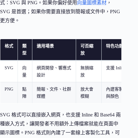
式：SVG 與 PNG。如果你偏好使用
向量圖標素材
，
SVG 是首選；如果你需要直接放到簡報或文件中，PNG
更方便。
格式
類
適用場景
可否縮
特色功能
型
放
SVG
向
網頁開發、響應式
無損縮
支援 Inline 與 B
量
設計
放
PNG
點
簡報、文件、社群
放大會
內建客製化工具
陣
媒體
模糊
與顏色
SVG 格式可以直接嵌入網頁，也支援 Inline 和 Base64 兩
種嵌入方式，讓開發者不用額外上傳檔案就能在頁面中
顯示圖標。PNG 格式則內建了一套線上客製化工具，可