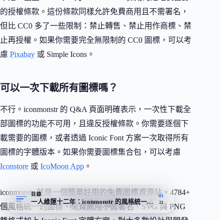
的授權條款。這份條款同樣允許免費商用且不需署名，
但比 CC0 多了一些限制：禁止轉售、禁止用作商標、禁
止再授權。如果你需要完全無限制的 CC0 圖標，可以考
慮
Pixabay
或 Simple Icons。
可以一次下載所有圖標嗎？
不行。iconmonstr 的 Q&A 頁面明確表示，一次性下載全
部圖標的功能不可用，且違反授權條款。你需要逐個下
載需要的圖標，或者透過 Iconic Font 方案一次取得所有
圖標的字體版本。如果你需要圖標集合包，可以考慮
Iconstore
或
IcoMoon App
。
iconmonstr 就是一個簡單好用的免費圖標資源站。4784+
目錄
01
一人維運十二年：iconmonstr 的風格統一性從哪來
23
個風格統一的圖標、免費商用不需署名、SVG 與 PNG