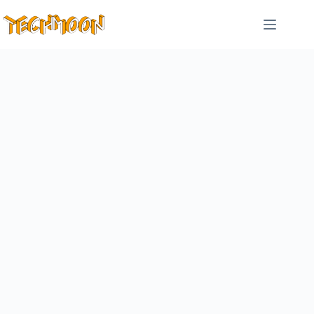
跳
至
主
要
內
容