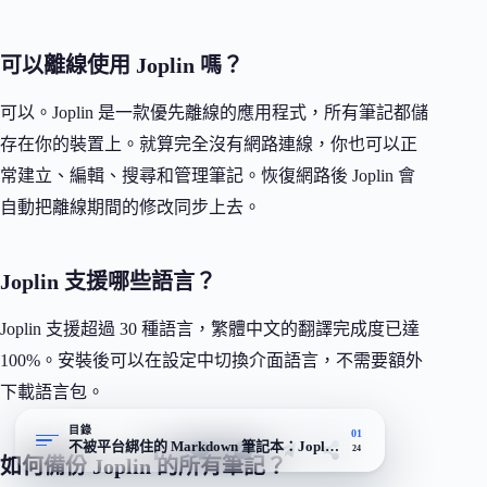
可以離線使用 Joplin 嗎？
可以。Joplin 是一款優先離線的應用程式，所有筆記都儲
存在你的裝置上。就算完全沒有網路連線，你也可以正
常建立、編輯、搜尋和管理筆記。恢復網路後 Joplin 會
自動把離線期間的修改同步上去。
Joplin 支援哪些語言？
Joplin 支援超過 30 種語言，繁體中文的翻譯完成度已達
100%。安裝後可以在設定中切換介面語言，不需要額外
下載語言包。
目錄
01
不被平台綁住的 Markdown 筆記本：Joplin 的取捨
24
如何備份 Joplin 的所有筆記？