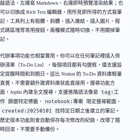
敲語法，左邊寫 Markdown、右邊即時預覽渲染結果；也
可以切換成 Rich Text 編輯器，用所見即所得的方式寫筆
記，工具列上有粗體、斜體、插入連結、插入圖片、程
式碼區塊等常用按鈕。兩種模式隨時切換，不用關掉筆
記。
代辦事項功能也相當實用。你可以在任何筆記裡插入待
辦清單（To-Do List），每個項目都有勾選框，還支援設
定提醒時間和到期日。這比 Notion 的 To-Do 資料庫輕量
直覺，不需要額外建資料庫就能直接用。搜尋功能方
tag:工
面，Joplin 內建全文搜尋，支援進階語法像是
作
notebook:專案
篩選特定標籤、
限定搜尋範圍、
created:20250101
找特定日期之後建立的筆記。
歷史版本功能則會自動保存每次修改的紀錄，改壞了隨
時回滾，不需要手動備份。