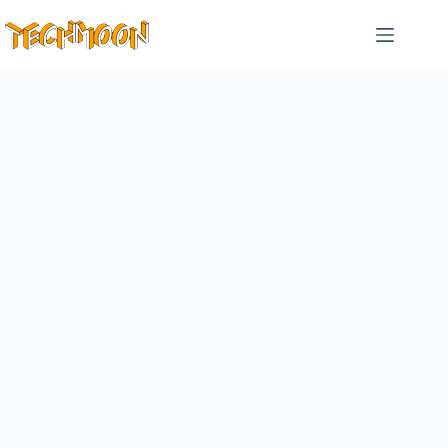
跳
至
主
要
內
容