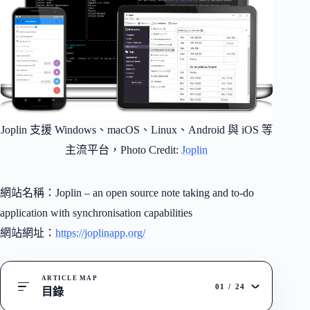
Joplin 支援 Windows、macOS、Linux、Android 與 iOS 等
主流平台，Photo Credit:
Joplin
網站名稱：Joplin – an open source note taking and to-do
application with synchronisation capabilities
網站網址：
https://joplinapp.org/
ARTICLE MAP
01
/
24
目錄