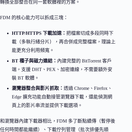
轉換全部整合在同一套軟體裡的方案。
FDM 的核心能力可以拆成三塊：
HTTP/HTTPS 下載加速：
把檔案切成多段同時下
載（多執行緒分片），再合併成完整檔案，理論上
能更充分利用頻寬。
BT 種子與磁力連結：
內建完整的 BitTorrent 客戶
端，支援 DHT、PEX、加密連線，不需要額外安
裝 BT 軟體。
瀏覽器整合與影片抓取：
透過 Chrome、Firefox、
Edge 擴充功能自動接管瀏覽器下載，還能偵測網
頁上的影片串流並提供下載選項。
和瀏覽器內建下載器相比，FDM 多了斷點續傳（暫停後
任何時間都能繼續）、下載佇列管理（批次排優先順