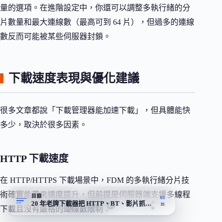
量的選項。在進階設定中，你還可以調整多執行緒的分
片數量和最大連線數（最高可到 64 片），但過多的連線
數反而可能被某些伺服器封鎖。
下載速度表現與優化建議
很多文章都說「下載管理器能加速下載」，但具體能快
多少，取決於很多因素。
HTTP 下載速度
在 HTTP/HTTPS 下載場景中，FDM 的多執行緒分片技
術確實能帶來速度提升，但前提是伺服器端支援多線程
目錄
01
20 年老牌下載器把 HTTP、BT、影片抓取塞進同一套
35
下載且沒有嚴格的連線數限制：