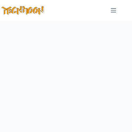
跳
至
主
要
內
容