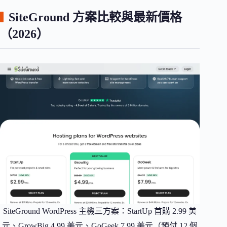
SiteGround 方案比較與最新價格
（2026）
SiteGround WordPress 主機三方案：StartUp 首購 2.99 美
元、GrowBig 4.99 美元、GoGeek 7.99 美元（預付 12 個