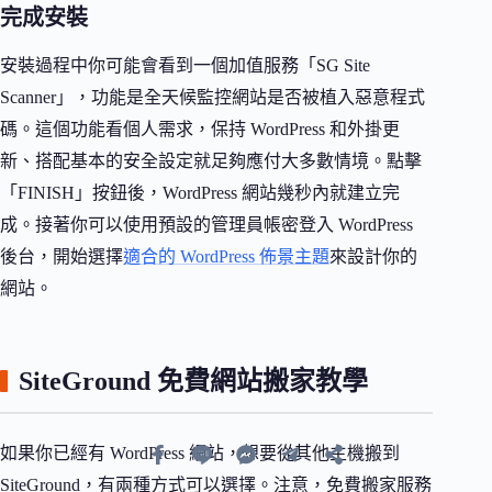
完成安裝
安裝過程中你可能會看到一個加值服務「SG Site
Scanner」，功能是全天候監控網站是否被植入惡意程式
碼。這個功能看個人需求，保持 WordPress 和外掛更
新、搭配基本的安全設定就足夠應付大多數情境。點擊
「FINISH」按鈕後，WordPress 網站幾秒內就建立完
成。接著你可以使用預設的管理員帳密登入 WordPress
後台，開始選擇
適合的 WordPress 佈景主題
來設計你的
網站。
SiteGround 免費網站搬家教學
如果你已經有 WordPress 網站，想要從其他主機搬到
SiteGround，有兩種方式可以選擇。注意，免費搬家服務