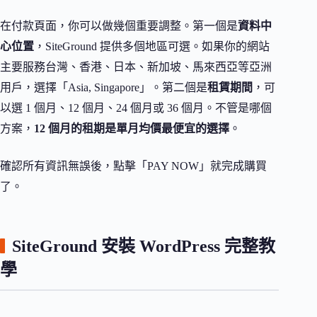
在付款頁面，你可以做幾個重要調整。第一個是
資料中
心位置
，SiteGround 提供多個地區可選。如果你的網站
主要服務台灣、香港、日本、新加坡、馬來西亞等亞洲
用戶，選擇「Asia, Singapore」。第二個是
租賃期間
，可
以選 1 個月、12 個月、24 個月或 36 個月。不管是哪個
方案，
12 個月的租期是單月均價最便宜的選擇
。
確認所有資訊無誤後，點擊「PAY NOW」就完成購買
了。
SiteGround 安裝 WordPress 完整教
學