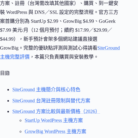
方案、註冊（台灣需改填其他國家）、購買、到一鍵安
裝 WordPress 與 DNS／SSL 設定的完整流程。官方三方
案首購分別為 StartUp $2.99、GrowBig $4.99、GoGeek
$7.99 美元/月（12 個月預付；續約 $17.99／$29.99／
$44.99），新手預計會架多個網站建議直接選
GrowBig。完整的優缺點評測與測試心得請看
SiteGround
主機完整評價
，本篇只負責購買與安裝教學。
目錄
SiteGround 主機簡介與核心特色
SiteGround 台灣註冊限制與替代方案
SiteGround 方案比較與最新價格（2026）
StartUp WordPress 主機方案
GrowBig WordPress 主機方案