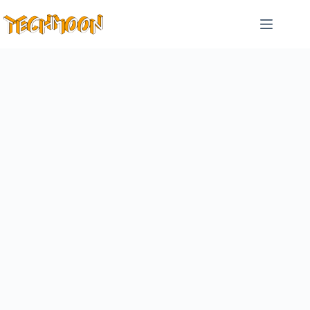
跳
至
主
要
內
容