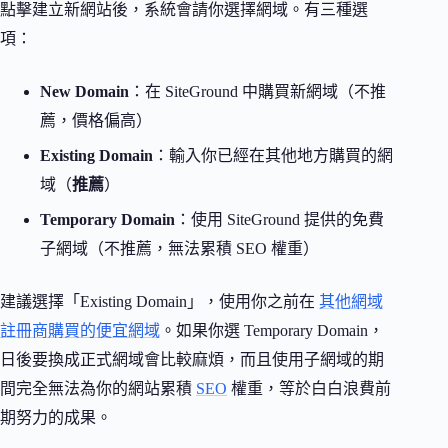
點擊建立新網站後，系統會請你選擇網域。有三種選
項：
New Domain
：在 SiteGround 中購買新網域（不推
薦，價格偏高）
Existing Domain
：輸入你已經在其他地方購買的網
域（
推薦
）
Temporary Domain
：使用 SiteGround 提供的免費
子網域（不推薦，無法累積 SEO 權重）
建議選擇「Existing Domain」，使用你之前在
其他網域
註冊商購買的便宜網域
。如果你選 Temporary Domain，
日後要換成正式網域會比較麻煩，而且使用子網域的期
間完全無法為你的網站累積
SEO
權重，等於白白浪費前
期努力的成果。