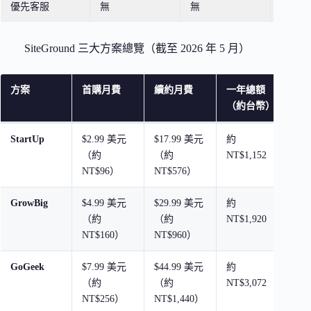
優先客服
無
無
有
SiteGround 三大方案總覽（截至 2026 年 5 月）
方案
首購月費
續約月費
一年總額
三
（約台幣）
（
StartUp
$2.99 美元
$17.99 美元
約
約
（約
（約
NT$1,152
NT
NT$96）
NT$576）
GrowBig
$4.99 美元
$29.99 美元
約
約
（約
（約
NT$1,920
NT
NT$160）
NT$960）
GoGeek
$7.99 美元
$44.99 美元
約
約
（約
（約
NT$3,072
NT
NT$256）
NT$1,440）