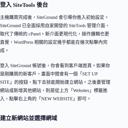
登入 SiteTools 後台
主機購買完成後，SiteGround 會引導你進入初始設定。
SiteGround 已全面採用自家開發的 SiteTools 管理介面，
取代了傳統的 cPanel。新介面更現代化，操作邏輯也更
直覺，WordPress 相關的設定幾乎都能在幾次點擊內完
成。
登入 SiteGround 帳號後，你會看到客戶端首頁。如果你
是剛購買的新客戶，畫面中間會有一個「SET UP
SITE」的按鈕，點下去就能開始建立網站。之後要管理
網站或新增其他網站，則是從上方「Websites」標籤進
入，點擊右上角的「NEW WEBSITE」即可。
建立新網站並選擇網域