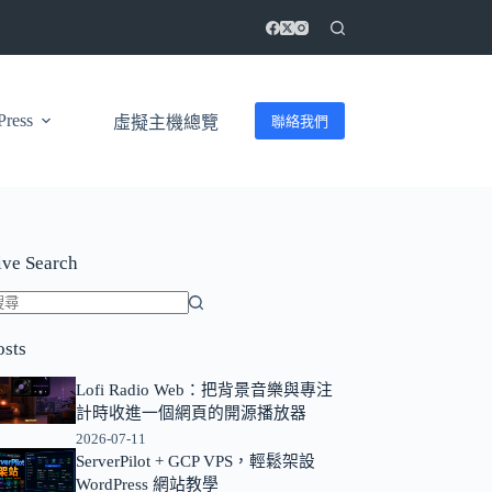
ress
聯絡我們
虛擬主機總覽
ive Search
找
osts
不
到
Lofi Radio Web：把背景音樂與專注
符
計時收進一個網頁的開源播放器
合
2026-07-11
條
ServerPilot + GCP VPS，輕鬆架設
WordPress 網站教學
件