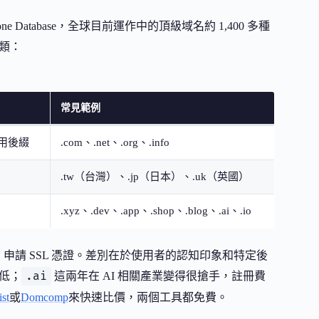
Root Zone Database，全球目前運作中的頂級域名約 1,400 多種
類：
常見範例
用後綴
.com、.net、.org、.info
.tw（台灣）、.jp（日本）、.uk（英國）
.xyz、.dev、.app、.shop、.blog、.ai、.io
申請 SSL 憑證。差別在於使用者的認知印象和特定後
.ai
低；
這兩年在 AI 相關產業變得很搶手，註冊費
st
或
Domcomp
來快速比價，兩個工具都免費。