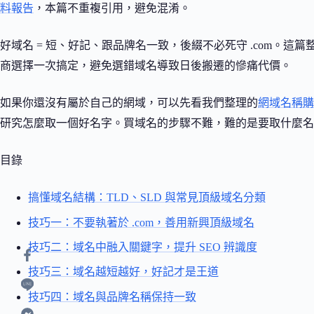
料報告
，本篇不重複引用，避免混淆。
好域名 = 短、好記、跟品牌名一致，後綴不必死守 .com。這篇
商選擇一次搞定，避免選錯域名導致日後搬遷的慘痛代價。
如果你還沒有屬於自己的網域，可以先看我們整理的
網域名稱購
研究怎麼取一個好名字。買域名的步驟不難，難的是要取什麼名
目錄
搞懂域名結構：TLD、SLD 與常見頂級域名分類
技巧一：不要執著於 .com，善用新興頂級域名
技巧二：域名中融入關鍵字，提升 SEO 辨識度
技巧三：域名越短越好，好記才是王道
技巧四：域名與品牌名稱保持一致