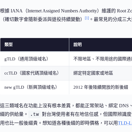
根據 IANA（Internet Assigned Numbers Authority）維護的 
[1]
（確切數字會隨新委派與退役持續變動）
。最常見的分成三大
類型
說明
gTLD（通用頂級域名）
不限地區、不限用途的國際通
ccTLD（國家代碼頂級域名）
綁定特定國家或地區
new gTLD（新興頂級域名）
2012 年後陸續開放的新後綴
這三類域名在功能上沒有根本差異，都能正常架站、綁定 DNS、
.tw
綴的供給量。
對台灣使用者有在地信任感，但國際辨識度
用也比一般後綴貴。想知道各種後綴的即時價格，可以用
TLD-Li