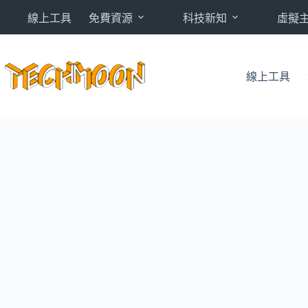
跳
線上工具
免費資源
科技新知
虛擬
至
主
要
內
線上工具
容