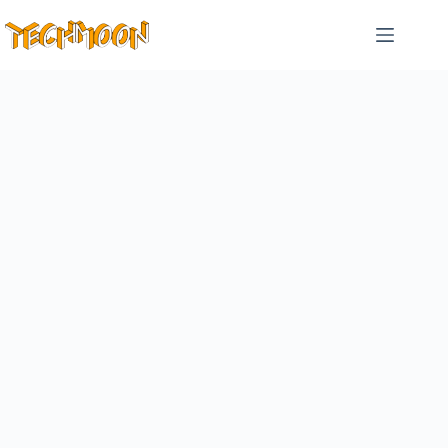
跳
至
主
要
內
容