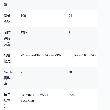
量
覆蓋
100
94
國家
同時
無限
8
連線
裝置
加密
WireGuard/IKEv2/OpenVPN
Lightway/IKEv2/OpenVPN
協定
Netflix
25+
20+
資料
庫
無日
Deloitte + Cure53 +
PwC
誌審
SecuRing
計