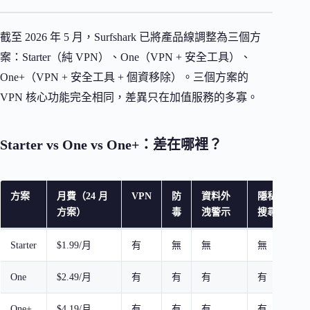
截至 2026 年 5 月，Surfshark 已將產品線調整為三個方
案：Starter（純 VPN）、One（VPN + 安全工具）、
One+（VPN + 安全工具 + 個資移除）。三個方案的
VPN 核心功能完全相同，差異只在加值服務的多寡。
Starter vs One vs One+：差在哪裡？
方案
月費（24 月
VPN
防
資料外
隱私
個
方案）
毒
洩警示
搜尋
Starter
$1.99/月
有
無
無
無
無
One
$2.49/月
有
有
有
有
無
One+
$4.19/月
有
有
有
有
有