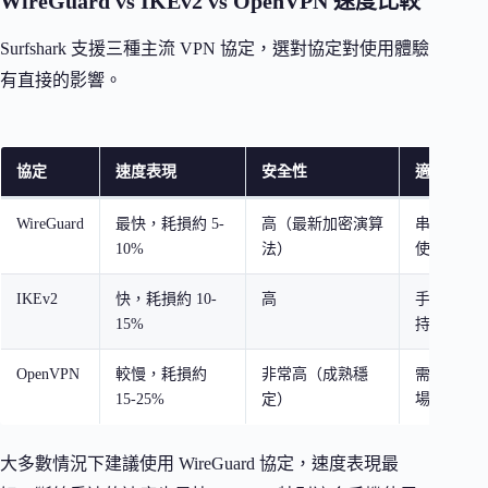
WireGuard vs IKEv2 vs OpenVPN 速度比較
Surfshark 支援三種主流 VPN 協定，選對協定對使用體驗
有直接的影響。
協定
速度表現
安全性
適合場景
WireGuard
最快，耗損約 5-
高（最新加密演算
串流、遊
10%
法）
使用
IKEv2
快，耗損約 10-
高
手機切換
15%
持連線
OpenVPN
較慢，耗損約
非常高（成熟穩
需要最高
15-25%
定）
場景
大多數情況下建議使用 WireGuard 協定，速度表現最