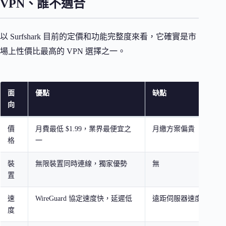
VPN、誰不適合
以 Surfshark 目前的定價和功能完整度來看，它確實是市
場上性價比最高的 VPN 選擇之一。
面
優點
缺點
向
價
月費最低 $1.99，業界最便宜之
月繳方案偏貴（$15.45
格
一
裝
無限裝置同時連線，獨家優勢
無
置
速
WireGuard 協定速度快，延遲低
遠距伺服器速度下降較
度