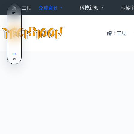
跳
線上工具
免費資源
科技新知
虛擬
至
主
要
內
線上工具
容
01
06