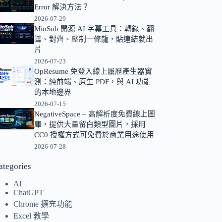
Error 解決方法？
的
2026-07-29
結
MioSub 開源 AI 字幕工具：轉錄、翻
果
譯、對齊、壓制一條龍，貼連結就出
片
2026-07-23
OpResume 免登入線上履歷產生器實
測：純前端、原生 PDF，與 AI 功能
的本地邊界
2026-07-15
NegativeSpace – 高解析度免費線上圖
庫，提供大量留白類型圖片，採用
CC0 授權方式可免費於商業用途使用
2026-07-28
ategories
AI
ChatGPT
Chrome 擴充功能
Excel 教學