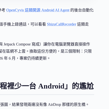
併參考
OpenCyvis 這類開源 Android AI Agent
的後台自動化
的外版手機上錄通話，可以看看
ShizuCallRecorder
這類走
tlin 與 Jetpack Compose 寫成）讓你在電腦瀏覽器直接操作
資料留在區網不上雲。換取這份方便的，是三個限制：只限
2026 年 6 月，專案仍持續更新。
程裡少一台 Android」的尷尬
那張圖，結果發現兩邊沒有像 AirDrop 那樣的原生橋。