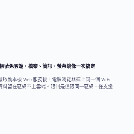
id 手機，免帳號免雲端，檔案、簡訊、螢幕鏡像一次搞定
工具，手機啟動本機 Web 服務後，電腦瀏覽器連上同一個 WiFi
鏡像，資料留在區網不上雲端。限制是僅限同一區網、僅支援