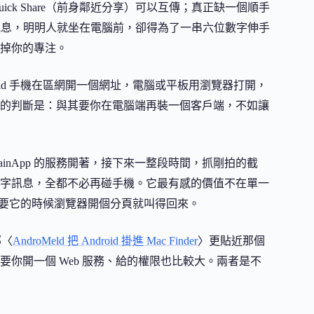
gle 的 Quick Share（前身鄰近分享）可以互傳；真正缺一個順手
和文字訊息，明明人就坐在電腦前，卻得為了一串六位數字伸手
掉你的專注。
droid 手機在區網開一個網址，電腦或平板用瀏覽器打開，
它的判斷是：與其要你在電腦端再裝一個客戶端，不如讓
inApp 的服務開著，接下來一整段時間，抓剛拍的截
字訊息，全都不必再碰手機。它最有感的價值不在單一
，需要它的時候瀏覽器開個分頁就叫得回來。
那〈
AndroMeld 把 Android 掛進 Mac Finder
〉更貼近那個
它要你開一個 Web 服務、給的權限也比較大。兩者是不