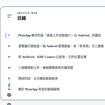
ARTICLE MAP
目錄
PlainApp 解決的是「桌面工作流程裡少一台 Android」的尷尬
01
瀏覽器打開就是一個 Android 管理面板：依「多常用」分三層看
02
和 AirDroid、KDE Connect 比起來，它的位置在哪
03
三個硬限制之外，幾個實務眉角先講清楚
04
想試的話，五分鐘就能跑起來
05
關於 PlainApp 常見的幾個疑問
06