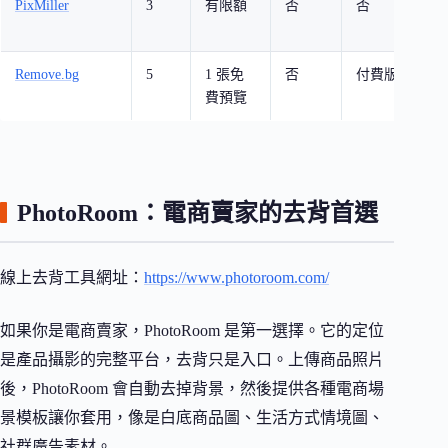
PixMiller
3
有限額
否
否
新
具
Remove.bg
5
1 張免
否
付費版
去
費預覽
祖
PhotoRoom：電商賣家的去背首選
線上去背工具網址：
https://www.photoroom.com/
如果你是電商賣家，PhotoRoom 是第一選擇。它的定位
是產品攝影的完整平台，去背只是入口。上傳商品照片
後，PhotoRoom 會自動去掉背景，然後提供各種電商場
景模板讓你套用，像是白底商品圖、生活方式情境圖、
社群廣告素材。