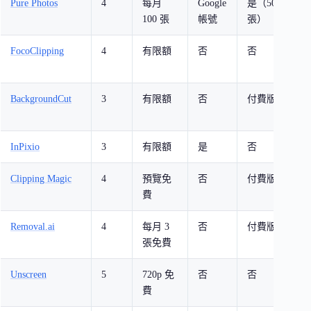
Pure Photos
4
每月
Google
是（500
P
100 張
帳號
張）
FocoClipping
4
有限額
否
否
3
式
BackgroundCut
3
有限額
否
付費版
複
理
InPixio
3
有限額
是
否
直
Clipping Magic
4
預覽免
否
付費版
紅
費
合
Removal.ai
4
每月 3
否
付費版
毛
張免費
準
Unscreen
5
720p 免
否
否
影
費
去