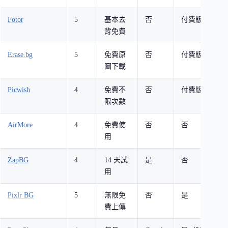
Fotor
5
基本去
否
付費版
完
背免費
能
Erase.bg
5
免費原
否
付費版
原
圖下載
Picwish
4
免費不
否
付費版
自
限次數
圍
AirMore
4
免費使
否
否
線
用
ZapBG
4
14 天試
是
否
AI
用
調
Pixlr BG
5
無限免
否
是
批
費上傳