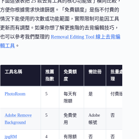
下面這張表把 25 款去背工具的核心功能做了橫向比較，
方便你根據需求快速篩選。「免費額度」是指不付費的
情況下能使用的次數或功能範圍，實際限制可能因工具
更新而有調整。如果你想了解更進階的去背編輯技巧，
也可以參考我們整理的
Removal Editing Tool 線上去背編
輯工具
。
工具名稱
推薦
免費額
需註冊
批量處
特
指數
度
理
PhotoRoom
5
每天有
是
付費版
電
限額
白
Adobe Remove
5
免費使
Adobe
否
A
Background
用
帳號
整
jpgRM
4
有限額
否
否
魔