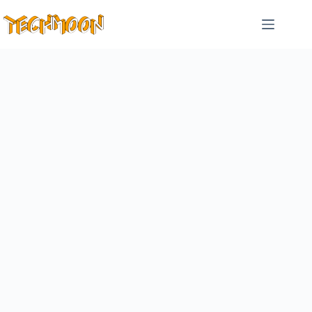
跳
至
主
要
內
容