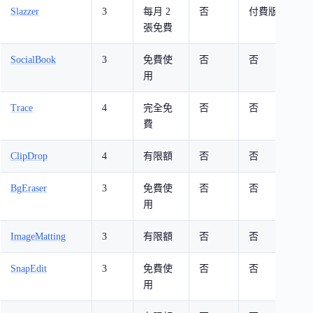
Slazzer
3
每月 2
否
付費版
5
張免費
理
SocialBook
3
免費使
否
否
Y
用
圖
Trace
4
完全免
否
否
簡
費
ClipDrop
4
有限額
否
否
St
BgEraser
3
免費使
否
否
機
用
術
ImageMatting
3
有限額
否
否
證
SnapEdit
3
免費使
否
否
手
用