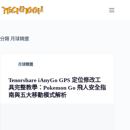
跳
至
主
要
內
容
分類
月球精選
月球精選
Tenorshare iAnyGo GPS 定位修改工
具完整教學：Pokemon Go 飛人安全指
南與五大移動模式解析