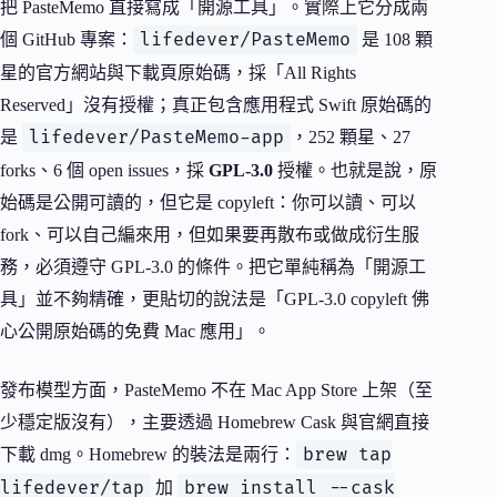
把 PasteMemo 直接寫成「開源工具」。實際上它分成兩
lifedever/PasteMemo
個 GitHub 專案：
是 108 顆
星的官方網站與下載頁原始碼，採「All Rights
Reserved」沒有授權；真正包含應用程式 Swift 原始碼的
lifedever/PasteMemo-app
是
，252 顆星、27
forks、6 個 open issues，採
GPL-3.0
授權。也就是說，原
始碼是公開可讀的，但它是 copyleft：你可以讀、可以
fork、可以自己編來用，但如果要再散布或做成衍生服
務，必須遵守 GPL-3.0 的條件。把它單純稱為「開源工
具」並不夠精確，更貼切的說法是「GPL-3.0 copyleft 佛
心公開原始碼的免費 Mac 應用」。
發布模型方面，PasteMemo 不在 Mac App Store 上架（至
少穩定版沒有），主要透過 Homebrew Cask 與官網直接
brew tap
下載 dmg。Homebrew 的裝法是兩行：
lifedever/tap
brew install --cask
加