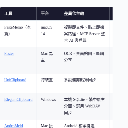
工具
平台
差異化主軸
適合誰
PasteMemo（本
macOS
複製即文件、貼上即檔
終端機與
篇）
14+
案路徑、MCP Server 整
流的開
合 AI 客戶端
Paster
Mac 為
OCR、桌面貼圖、區網
需要把
主
分享
容釘在
區網分
UniClipboard
跨裝置
多設備剪貼簿同步
Mac、
之間要
ElegantClipboard
Windows
本機 SQLite、繁中原生
Windo
介面、選用 WebDAV
想長期
同步
簿歷史
AndroMeld
Mac 接
Android 檔案掛進
同時用 M