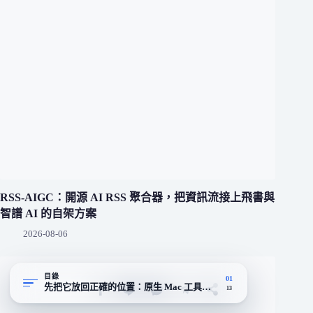
RSS-AIGC：開源 AI RSS 聚合器，把資訊流接上飛書與
智譜 AI 的自架方案
2026-08-06
目錄
01
先把它放回正確的位置：原生 Mac 工具，主打「複製即文件」
13