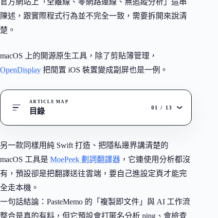
官方網站上「全離線、零網路連線、無追蹤分析」這串
陳述，跟實際程式行為並不完全一致，需要拆開來說清
楚。
macOS 上的開源原生工具，除了剪貼簿管理，
OpenDisplay
把閒置 iOS 裝置變成副屏也是一例。
ARTICLE MAP
01
/
13
目錄
另一款同樣用純 Swift 打造、把隱私邊界講清楚的
macOS 工具是
MoePeek 劃詞翻譯器
，它連使用分析都沒
有，預設卻是把翻譯送往雲端，要自己進設定頁才能完
全走本機。
一句話結論：PasteMemo 的「複製即文件」與 AI 工作流
整合是真的有料，但它預設會打匿名分析 ping、會檢查