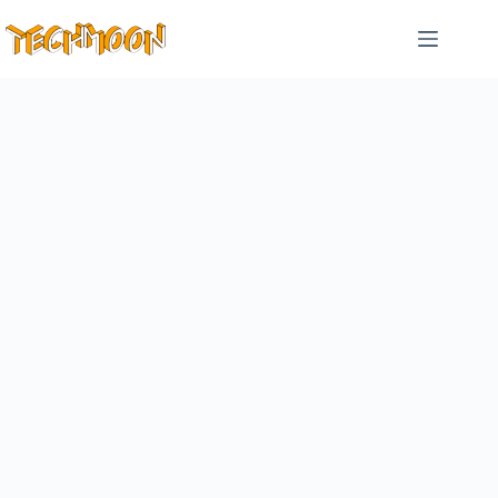
跳
至
主
要
內
容