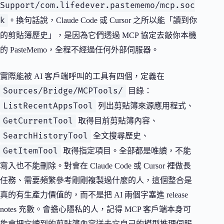
Support/com.lifedever.pastememo/mcp.soc
k
。換句話說，Claude Code 或 Cursor 之所以能「讀到你
的剪貼簿歷史」，是因為它們透過 MCP 協定去敲你本機
的 PasteMemo，全程不經過任何外部伺服器。
實際能被 AI 客戶端呼叫的工具有四個，定義在
Sources/Bridge/MCPTools/
目錄：
ListRecentAppsTool
列出剪貼簿來源應用程式、
GetCurrentTool
取得目前剪貼簿內容、
SearchHistoryTool
全文搜尋歷史、
GetItemTool
取得指定項目。全部都是唯讀，不能
寫入也不能刪除。對會在 Claude Code 或 Cursor 裡做長
任務、需要頻繁參考剛剛複製過什麼的人，這個整合是
真的有生產力價值的，而不是把 AI 兩個字塞進 release
notes 充數。會擔心隱私的人，記得 MCP 客戶端本身可
能會把它讀到的剪貼簿內容送去它自己的模型推理伺服