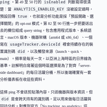
ping
isEnabled
。第 49 至 50 行的
判斷寫得很清
ANALYTICS_ENABLED_KEY
楚：當
沒被設定過時，
true
預設回傳
，也就是分析功能是採「預設開啟、選
擇關閉」的 opt-out 模式。第 82 至 90 行進一步把要送出
去的欄位組成 query string，包含應用程式版本、系統語
言、macOS 版本、機器架構（arm64 或 x86_64）、一個
usageTracker.deviceId
寫在
裡會持續存在的裝
did
置識別碼
，以及觸發來源（launch、quick、
main）。頻率是每天一次，以亞洲上海時區的日界線為
基準。註解明白寫著這個時區選擇是為了對齊「server-
side dashboard」的每日活躍分桶，所以後端確實有一套
分析儀表板在收這些資料。
這條 ping 不會送剪貼簿內容，只送機器與版本資訊，但
did
是會跨天持有的識別碼，足以用來做每日活躍與
回訪分析。對應到官方「No tracking, no analytics」這