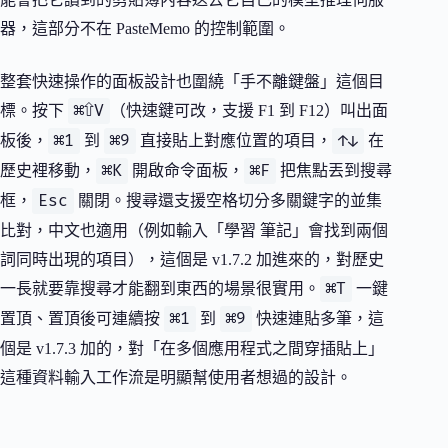
器，這部分不在 PasteMemo 的控制範圍。
整套快速操作的面板設計也圍繞「手不離鍵盤」這個目
⌘⇧V
標。按下
（快速鍵可改，支援 F1 到 F12）叫出面
⌘1
⌘9
↑↓
板後，
到
直接貼上對應位置的項目，
在
⌘K
⌘F
歷史裡移動，
開啟命令面板，
把焦點丟到搜尋
Esc
框，
關閉。搜尋還支援空格切分多關鍵字的並集
比對，中文也適用（例如輸入「學習 筆記」會找到兩個
詞同時出現的項目），這個是 v1.7.2 加進來的，對歷史
⌘T
一長就要靠搜尋才能翻到東西的場景很實用。
一鍵
⌘1
⌘9
置頂、置頂後可連續按
到
快速連貼多筆，這
個是 v1.7.3 加的，對「在多個應用程式之間穿插貼上」
這種資料輸入工作流是明顯幫使用者想過的設計。