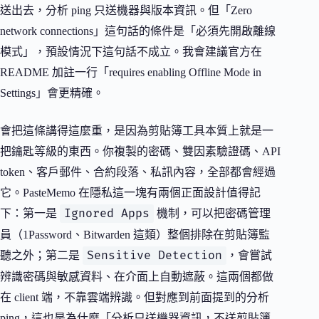
送出去，分析 ping 只送機器與版本資訊。但「Zero
network connections」這句話的條件是「必須先開啟離線
模式」，預設情況下這句話不成立。我會建議官方在
README 加註一行「requires enabling Offline Mode in
Settings」會更精確。
會把這條講得這麼重，是因為剪貼簿工具本質上就是一
把鑰匙等級的東西。你複製的密碼、雙因素驗證碼、API
token、客戶郵件、合約段落、私訊內容，全部都會經過
它。PasteMemo 在隱私這一塊有兩個正面設計值得記
Ignored Apps
下：第一是
機制，可以把密碼管理
員（1Password、Bitwarden 這類）整個排除在剪貼簿監
Sensitive Detection
聽之外；第二是
，會嘗試
辨識密碼與敏感資料、在介面上自動遮蔽。這兩個都做
在 client 端，不靠雲端辨識。但對應到前面提到的分析
ping，這也是為什麼「分析只送機器資訊，不送剪貼簿