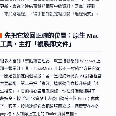
更新、會為了連結預覽抓網頁中繼資料。要真正達到
「零網路連線」，得手動到設定裡打開「離線模式」。
先把它放回正確的位置：原生 Mac
工具，主打「複製即文件」
很多人看到「剪貼簿管理器」就直接聯想到 Windows 上
那一類常駐工具， PasteMemo 比較不一樣的地方是它從
一開始就鎖定兩個場景：第一是把終端機與 AI 對話框當
主要戰場，第二是把「複製」這個動作直接升級成「產
生檔案」。它的核心設定就兩條：你在終端機複製了一
⇧↵
段指令，按
它會貼上去後自動補一個 Enter；你截
了一張圖，按快速鍵它會把這張圖寫成一個實實在在的
png 檔，丟到你正在用的 Finder 資料夾裡。