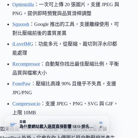
Optimizilla
：一次可上傳 20 張圖片，支援 JPEG 與
PNG，提供即時預覽與品質滑桿調整
Squoosh
：Google 推出的工具，支援離線使用，可
對比壓縮前後的畫質差異
iLoveIMG
：功能多元，從壓縮、裁切到浮水印都
能處理
Recompressor
：自動幫你找出最佳壓縮比例，平衡
品質與檔案大小
FonePaw
：壓縮比高達 90% 且幾乎不失真，支援
JPG/PNG
Compressor.io
：支援 JPEG、PNG、SVG 與 GIF，
上限 10MB
目錄
01
為什麼網站載入速度直接影響 SEO 排名與轉換率
47
如果你是 WordPress 使用者，更方便的做法是安裝
ShortPixel 外掛，它會在你上傳圖片時自動壓縮並產生