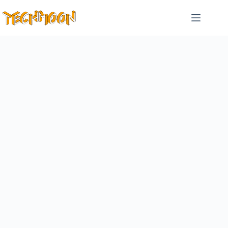
跳
至
主
要
內
容