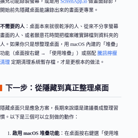
擴充功能錄製螢幕，或是用
ScreenApp.io
做畫面錄影，
開始前先隱藏桌面能讓錄出來的畫面更專業。
不需要的人
：桌面本來就很乾淨的人、從來不分享螢幕
畫面的人、或者願意花時間把檔案確實歸檔到資料夾的
人。如果你只是想整理桌面，用 macOS 內建的「堆疊」
功能（桌面按右鍵 → 「使用堆疊」）或搭配
騰訊檸檬
清理
定期清理系統暫存檔，才是更根本的做法。
下一步：從隱藏到真正整理桌面
隱藏桌面只是應急方案，長期來說還是建議養成整理習
慣。以下是三個可以立刻做的動作：
啟用 macOS 堆疊功能
：在桌面按右鍵選「使用堆