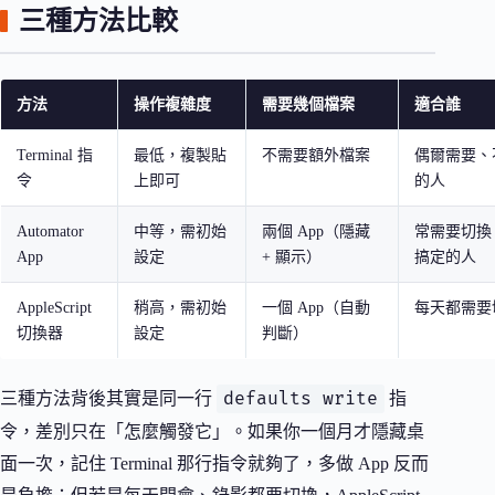
三種方法比較
方法
操作複雜度
需要幾個檔案
適合誰
Terminal 指
最低，複製貼
不需要額外檔案
偶爾需要、
令
上即可
的人
Automator
中等，需初始
兩個 App（隱藏
常需要切換
App
設定
+ 顯示）
搞定的人
AppleScript
稍高，需初始
一個 App（自動
每天都需要
切換器
設定
判斷）
defaults write
三種方法背後其實是同一行
指
令，差別只在「怎麼觸發它」。如果你一個月才隱藏桌
面一次，記住 Terminal 那行指令就夠了，多做 App 反而