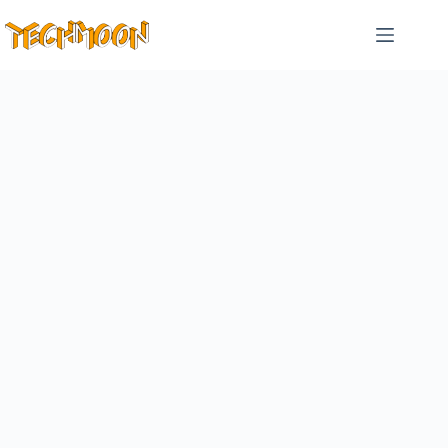
跳
至
主
要
內
容