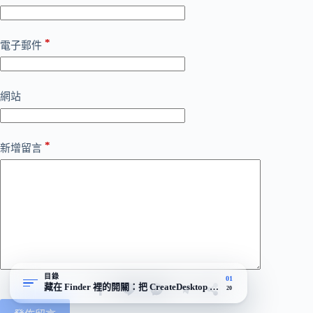
*
電子郵件
網站
*
新增留言
目錄
01
藏在 Finder 裡的開關：把 CreateDesktop 關掉，桌面就乾淨了
20