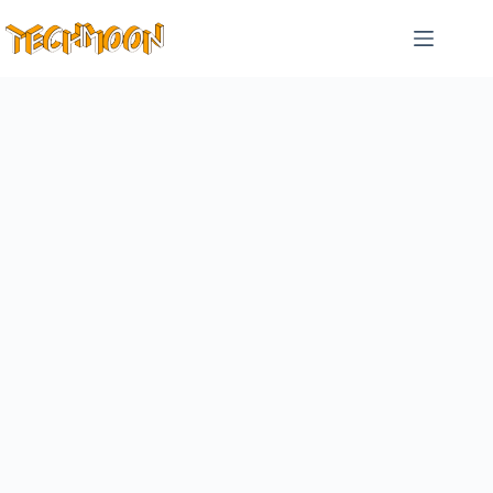
跳
至
主
要
內
容