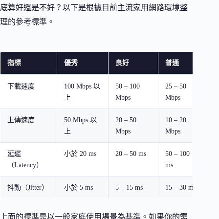
底算好還是不好？以下是根據目前主流家用網路環境整
理的參考標準。
指標
優秀
良好
普通
建
下載速度
100 Mbps 以
50 – 100
25 – 50
2
上
Mbps
Mbps
下
上傳速度
50 Mbps 以
20 – 50
10 – 20
1
上
Mbps
Mbps
下
延遲
小於 20 ms
20 – 50 ms
50 – 100
超
（Latency）
ms
m
抖動（Jitter）
小於 5 ms
5 – 15 ms
15 – 30 ms
超
上面的標準是以一般家庭使用場景為基準。如果你的需