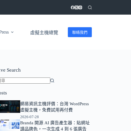
ress
聯絡我們
虛擬主機總覽
ive Search
找
osts
不
到
網易資訊主機評價：台灣 WordPress
符
虛擬主機，免費試用再付費
合
2026-07-28
條
Branda 開源 AI 廣告產生器：貼網址
讀品牌色，一次生成 4 到 6 張廣告
件