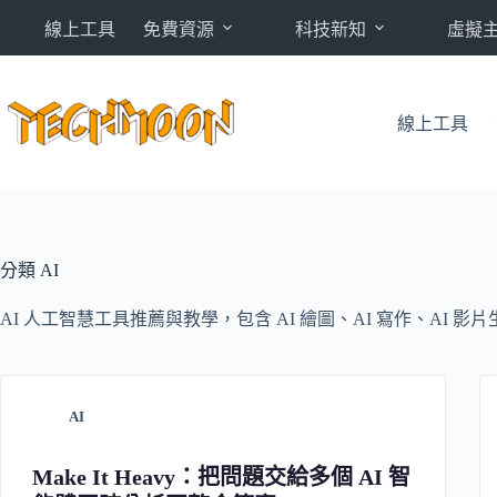
跳
線上工具
免費資源
科技新知
虛擬
至
主
要
內
線上工具
容
分類
AI
AI 人工智慧工具推薦與教學，包含 AI 繪圖、AI 寫作、AI
AI
Make It Heavy：把問題交給多個 AI 智