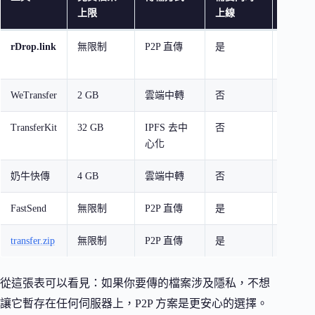
上限
上線
rDrop.link
無限制
P2P 直傳
是
不保存
消失
WeTransfer
2 GB
雲端中轉
否
7 天
TransferKit
32 GB
IPFS 去中
否
永久保
心化
奶牛快傳
4 GB
雲端中轉
否
依方案
FastSend
無限制
P2P 直傳
是
不保存
transfer.zip
無限制
P2P 直傳
是
不保存
從這張表可以看見：如果你要傳的檔案涉及隱私，不想
讓它暫存在任何伺服器上，P2P 方案是更安心的選擇。