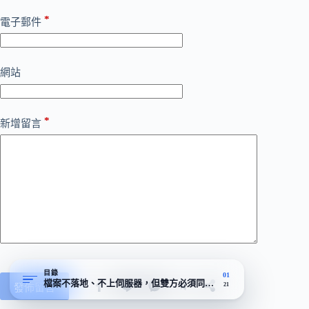
*
電子郵件
網站
*
新增留言
目錄
01
檔案不落地、不上伺服器，但雙方必須同時上線
發佈留言
21