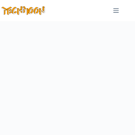
跳
至
主
要
內
容