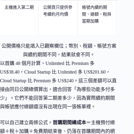
主機進入第二期
公開頁只提供參
帳號內續約期
到 Bill
考續約月均價
間、總額、稅與
Subscri
當期加購
得自己
再算總
公開價格只能填入已觀察欄位；幣別、稅額、帳號方案
與續約期間不同，結果就會不同。
以首購 48 個月計算，Unlimited 比 Premium 多
US$38.40，Cloud Startup 比 Unlimited 多 US$201.60，
Cloud Startup 比 Premium 多 US$240。這三個差額可以直
接由同日公開總價算出，適合回答「為哪些功能多付多
少」。它們不能回答第二期差多少，因為實際續約期間
與帳號應付總額還沒有出現在同一張帳單裡。
可以自己建立兩條公式。
首購期間總成本
＝主機預付總
額＋稅＋加購＋免費期結束後、仍落在首購期間內的網