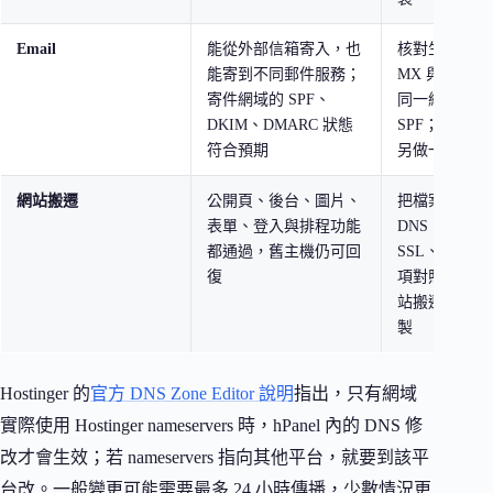
Email
能從外部信箱寄入，也
核對生效 DN
能寄到不同郵件服務；
MX 與驗證
寄件網域的 SPF、
同一網域放兩
DKIM、DMARC 狀態
SPF；網站表
符合預期
另做一次
網站搬遷
公開頁、後台、圖片、
把檔案、資料
表單、登入與排程功能
DNS、cron j
都通過，舊主機仍可回
SSL、FTP 與 
復
項對照；不要
站搬遷當成整
製
Hostinger 的
官方 DNS Zone Editor 說明
指出，只有網域
實際使用 Hostinger nameservers 時，hPanel 內的 DNS 修
改才會生效；若 nameservers 指向其他平台，就要到該平
台改。一般變更可能需要最多 24 小時傳播，少數情況更