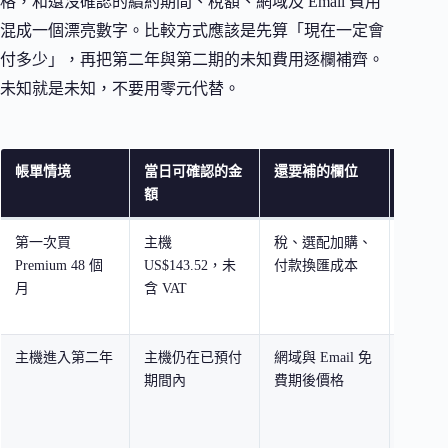
格，和還沒確認的續約期間、稅額、網域及 Email 費用
混成一個漂亮數字。比較方式應該是先算「現在一定會
付多少」，再把第二年與第二期的未知費用逐欄補齊。
未知就是未知，不要用零元代替。
帳單情境
當日可確認的金
還要補的欄位
適合怎
額
第一次買
主機
稅、選配加購、
用結帳
Premium 48 個
US$143.52，未
付款換匯成本
斷現金
月
含 VAT
夠，不
US$2.
主機進入第二年
主機仍在已預付
網域與 Email 免
把附帶
期間內
費期後價格
另列，
機已付
整站零