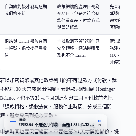
自動續約後才發現週期
政策把續約處理日視為
先查發票與交
或價格不符
交易日，但是否符合退
延誤申請；同
款仍看產品、付款方式
需要的自動續
與當時條款
客服紀錄
網站與 Email 都放在同
主機取消不等於郵件已
匯出歷史郵件
一帳號，退款後仍需收
安全轉移，網站搬遷服
務建立信箱、
信
務也不含 Email
MX，完成雙
才停舊服務
若以加密貨幣或其他政策列出的不可退款方式付款，就
不能把 30 天當成退出保險。若退款只能回到 Hostinger
Balance，也不等於現金回到原付款工具。付款前先把
「退款資格、退款去向、服務停止時間」分成三個問
題，避免只看到退款天數。
目錄
01
US$2.99 不是逐月付款，而是 US$143.52 先付
28
申請時間也要保留緩衝。不要在第 30 天才開始備份、搬