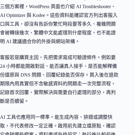
三個方案裡，WordPress 頁面也介紹 AI Troubleshooter、
AI Optimizer 與 Kodee。這些資料能確認官方列出客服入
口與工具，卻沒有告訴你繁忙時段要等多久、複雜問題
會被轉接幾次、繁體中文能處理到什麼程度，也不能證
明 AI 建議適合你的外掛與網站架構。
客服若是購買主因，先把需求寫成可驗證條件。例如要
24 小時都能開啟對話、能否讓真人接手、是否能解釋備
份還原與 DNS 問題、回覆紀錄能否保存。買入後在退款
期限內用真實但不含敏感資料的問題走一次完整流程，
記錄首次回覆、實際解決與需要自行處理的部分，再判
斷是否續留。
AI 工具也應用同一標準。能生成內容、排錯或調整快
取，不代表修改一定正確。啟用前先建立還原點，確認
它會碰哪些檔案、資料庫或外掛設定；執行後比較前後