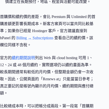
價建立在長期預付，地區、稅金與活動可能改變。
首購價和續約價的差距，會比 Premium 與 Unlimited 的首
購差額更影響長期成本。新客方案頁可以當共同比較基
準；如果你已經是 Hostinger 客戶，官方建議直接到
hPanel 的
Billing → Subscriptions
查看自己的續約價。該
欄位同樣不含稅。
官方的
續約期間說明
列出 Web 與 cloud hosting 可用 1、
12、24 或 48 個月續約，實際選項仍以續約畫面為準。
較長期間通常有較低的月均價，但整期金額仍會一次收
取。因此，公開頁面的「Renews at」只能當當日參考；
真正要記的是帳號內顯示的月均價、續約期間與應付總
額。
比較總成本時，可以把帳分成兩段。第一段寫「首購期