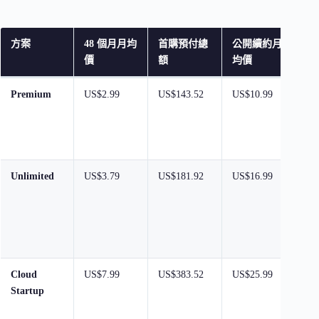
方案
48 個月月均
首購預付總
公開續約月
關
價
額
均價
Premium
US$2.99
US$143.52
US$10.99
3
20
S
備
Unlimited
US$3.79
US$181.92
US$16.99
不
數
N
日
C
Cloud
US$7.99
US$383.52
US$25.99
不
Startup
數、
N