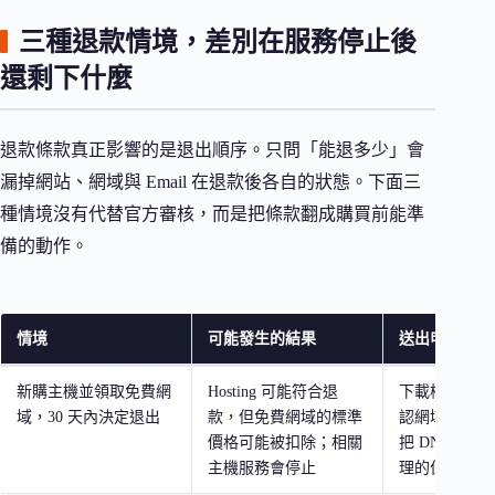
三種退款情境，差別在服務停止後
還剩下什麼
退款條款真正影響的是退出順序。只問「能退多少」會
漏掉網站、網域與 Email 在退款後各自的狀態。下面三
種情境沒有代替官方審核，而是把條款翻成購買前能準
備的動作。
情境
可能發生的結果
送出申請前要
新購主機並領取免費網
Hosting 可能符合退
下載檔案與資
域，30 天內決定退出
款，但免費網域的標準
認網域仍歸自
價格可能被扣除；相關
把 DNS 移
主機服務會停止
理的位置