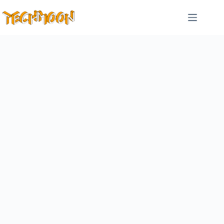
跳
至
主
要
內
容