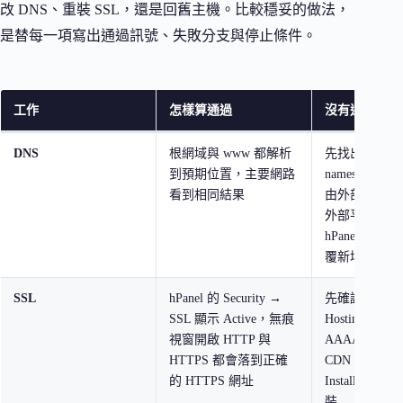
改 DNS、重裝 SSL，還是回舊主機。比較穩妥的做法，
是替每一項寫出通過訊號、失敗分支與停止條件。
工作
怎樣算通過
沒有通過時先
DNS
根網域與 www 都解析
先找出目前生
到預期位置，主要網路
nameservers
看到相同結果
由外部平台管
外部平台修改
hPanel 的
覆新增紀錄
SSL
hPanel 的 Security →
先確認網域已
SSL 顯示 Active，無痕
Hostinger，
視窗開啟 HTTP 與
AAAA／CAA
HTTPS 都會落到正確
CDN 代理；
的 HTTPS 網址
Installing
裝