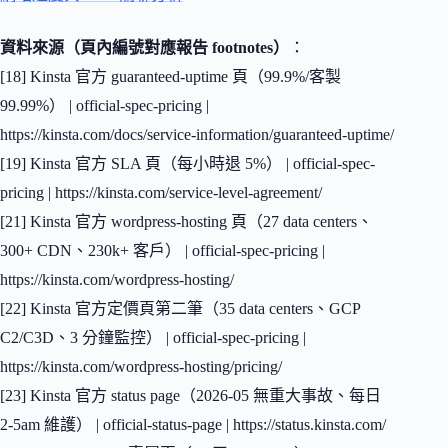
資料來源（頁內編號對應報告 footnotes）
：
[18] Kinsta 官方 guaranteed-uptime 頁（99.9%/客製
99.99%） | official-spec-pricing |
https://kinsta.com/docs/service-information/guaranteed-uptime/
[19] Kinsta 官方 SLA 頁（每小時退 5%） | official-spec-
pricing | https://kinsta.com/service-level-agreement/
[21] Kinsta 官方 wordpress-hosting 頁（27 data centers、
300+ CDN、230k+ 客戶） | official-spec-pricing |
https://kinsta.com/wordpress-hosting/
[22] Kinsta 官方定價頁第二筆（35 data centers、GCP
C2/C3D、3 分鐘監控） | official-spec-pricing |
https://kinsta.com/wordpress-hosting/pricing/
[23] Kinsta 官方 status page（2026-05 無重大事故、每日
2-5am 維護） | official-status-page | https://status.kinsta.com/