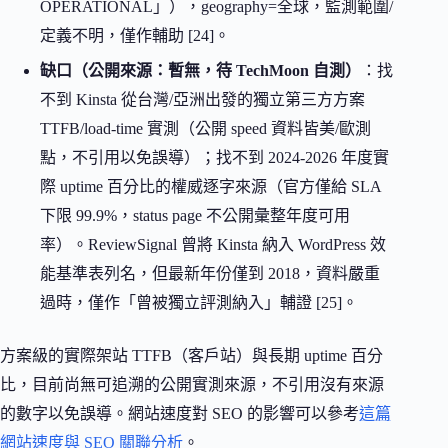
OPERATIONAL」），geography=全球，監測範圍/
定義不明，僅作輔助 [24]。
缺口（公開來源：暫無，待 TechMoon 自測）
：找
不到 Kinsta 從台灣/亞洲出發的獨立第三方方案
TTFB/load-time 實測（公開 speed 資料皆美/歐測
點，不引用以免誤導）；找不到 2024-2026 年度實
際 uptime 百分比的權威逐字來源（官方僅給 SLA
下限 99.9%，status page 不公開彙整年度可用
率）。ReviewSignal 曾將 Kinsta 納入 WordPress 效
能基準表列名，但最新年份僅到 2018，資料嚴重
過時，僅作「曾被獨立評測納入」輔證 [25]。
方案級的實際架站 TTFB（客戶站）與長期 uptime 百分
比，目前尚無可追溯的公開實測來源，不引用沒有來源
的數字以免誤導。網站速度對 SEO 的影響可以參考
這篇
網站速度與 SEO 關聯分析
。