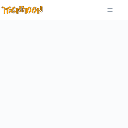
跳
至
主
要
內
容