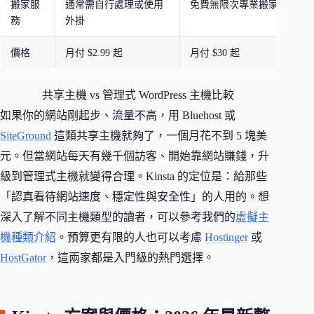
搬家服
通常需自行處理或使用
免費無限次專業搬家
務
外掛
價格
月付 $2.99 起
月付 $30 起
共享主機 vs 管理式 WordPress 主機比較
如果你的網站剛起步、流量不高，用 Bluehost 或
SiteGround
這類共享主機就夠了，一個月花不到 5 塊美
元。但當網站每天有幾千個訪客、開始靠網站賺錢，升
級到管理式主機就變得合理。Kinsta 的定位是：給那些
「認真看待網站速度、穩定性與安全性」的人用的。想
深入了解不同主機類型的讀者，可以參考我們的
虛擬主
機種類介紹
。預算更有限的人也可以考慮
Hostinger
或
HostGator
，這兩家都是入門級的熱門選擇。