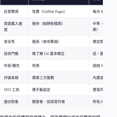
託管費用
免費（GitHub Pages）
每月 $2.99 美
頁面載入速
極快（純靜態檔案）
中等（需 PHP 
度
庫）
安全性
極高（無攻擊面）
需定期更新維
技術門檻
需了解 Git 基本概念
低，圖形化後
外掛/擴充
有限
超過 6 萬款外
評論系統
需第三方服務
內建或外掛
SEO 工具
需手動設定
豐富外掛支援
適合對象
開發者、技術寫作者
所有人