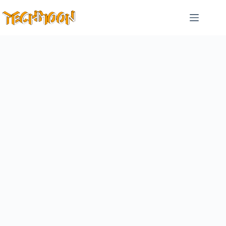
跳
至
主
要
內
容