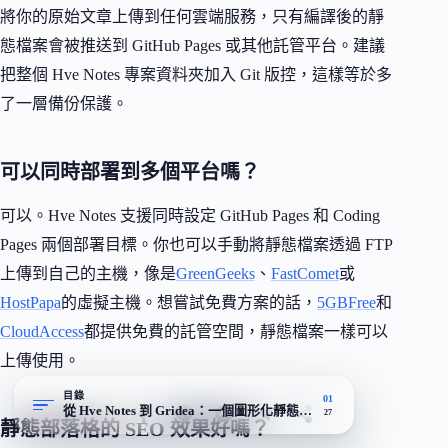
將你的原始文章上傳到任何雲端服務，只有編譯後的靜
態檔案會被推送到 GitHub Pages 或其他託管平台。建議
把整個 Hve Notes 專案資料夾加入 Git 版控，這樣等於多
了一層備份保護。
可以同時部署到多個平台嗎？
可以。Hve Notes 支援同時設定 GitHub Pages 和 Coding
Pages 兩個部署目標。你也可以手動將靜態檔案透過 FTP
上傳到自己的主機，像是
GreenGeeks
、
FastComet
或
HostPapa
的虛擬主機。想嘗試免費方案的話，
5GBFree
和
CloudAccess
都提供免費的託管空間，靜態檔案一樣可以
上傳使用。
目錄
01
從 Hve Notes 到 Gridea：一個圖形化靜態部落格工具的興衰
27
靜態部落格的 SEO 效果好嗎？