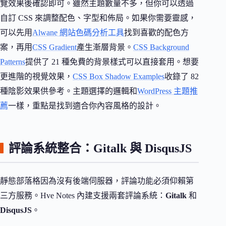
覽效果後確認即可。雖然主題數量不多，但你可以透過
自訂 CSS 來調整配色、字型和佈局。如果你需要靈感，
可以先用
Alwane 網站色碼分析工具
找到喜歡的配色方
案，再用
CSS Gradient
產生漸層背景。
CSS Background
Patterns
提供了 21 種免費的背景樣式可以直接套用。想要
更進階的視覺效果，
CSS Box Shadow Examples
收錄了 82
種陰影效果供參考。主題選擇的邏輯和
WordPress 主題推
薦
一樣，重點是找到適合你內容風格的設計。
評論系統整合：Gitalk 與 DisqusJS
靜態部落格因為沒有後端伺服器，評論功能必須仰賴第
三方服務。Hve Notes 內建支援兩套評論系統：
Gitalk
和
DisqusJS
。