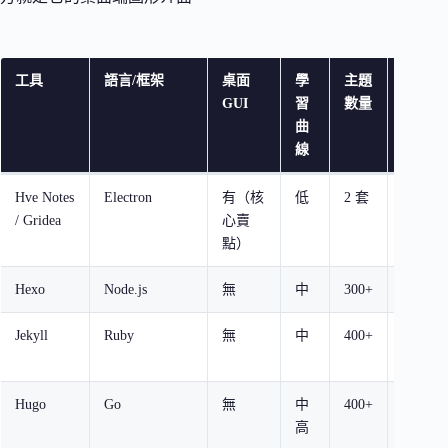
工具
語言/框架
桌面
學
主題
建
GUI
習
數量
置
曲
速
線
度
Hve Notes
Electron
有（核
低
2 套
快
/ Gridea
心賣
點）
Hexo
Node.js
無
中
300+
快
Jekyll
Ruby
無
中
400+
中
等
Hugo
Go
無
中
400+
極
高
快