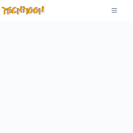
跳
至
主
要
內
容