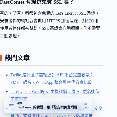
FastComet 有提供免費 SSL 嗎？
有的，所有方案都包含免費的 Let’s Encrypt SSL 憑證。
安裝後你的網站就會啟用 HTTPS 加密連線，對
SEO
和
使用者信任都有幫助。SSL 憑證會自動續期，你不需要
手動處理。
熱門文章
Twilio 是什麼？雲端通訊 API 平台完整教學：
SMS、語音、WhatsApp 整合與替代方案比較
hosting.com WordPress 主機評價：原 A2 更名後值
不值得買
目錄
01
FastComet 的賣點：用「全方案免費附贈」打主機性價比這張牌
Security Header Scanner 教學：免費掃描 HTTP 安全
28
標頭，完整檢測 CSP、HSTS、XSS 防護設定