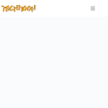
跳
至
主
要
內
容