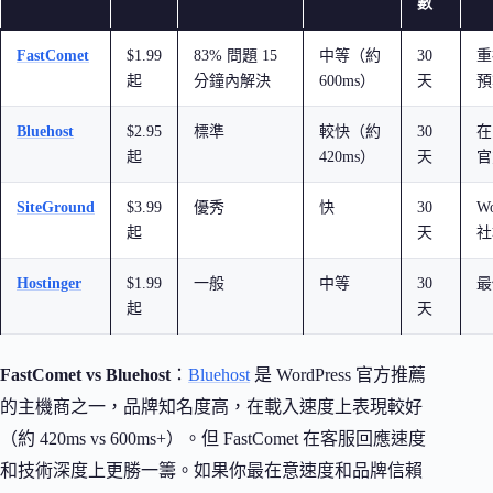
數
FastComet
$1.99
83% 問題 15
中等（約
30
重
起
分鐘內解決
600ms）
天
預
Bluehost
$2.95
標準
較快（約
30
在
起
420ms）
天
官
SiteGround
$3.99
優秀
快
30
Wo
起
天
社
Hostinger
$1.99
一般
中等
30
最
起
天
FastComet vs Bluehost
：
Bluehost
是 WordPress 官方推薦
的主機商之一，品牌知名度高，在載入速度上表現較好
（約 420ms vs 600ms+）。但 FastComet 在客服回應速度
和技術深度上更勝一籌。如果你最在意速度和品牌信賴