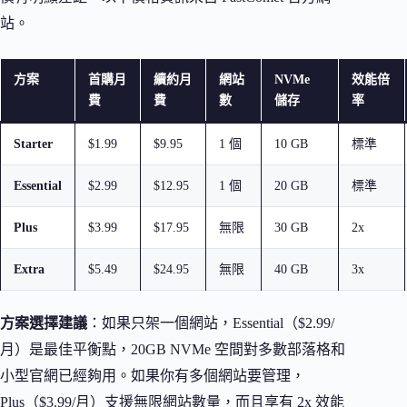
站。
方案
首購月
續約月
網站
NVMe
效能倍
費
費
數
儲存
率
Starter
$1.99
$9.95
1 個
10 GB
標準
Essential
$2.99
$12.95
1 個
20 GB
標準
Plus
$3.99
$17.95
無限
30 GB
2x
Extra
$5.49
$24.95
無限
40 GB
3x
方案選擇建議
：如果只架一個網站，Essential（$2.99/
月）是最佳平衡點，20GB NVMe 空間對多數部落格和
小型官網已經夠用。如果你有多個網站要管理，
Plus（$3.99/月）支援無限網站數量，而且享有 2x 效能