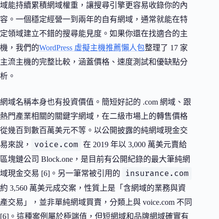
域能持續累積網域權重，讓搜尋引擎更容易收錄你的內
容。一個穩定經營一到兩年的自有網域，通常就能在特
定領域建立不錯的搜尋能見度。如果你還在找適合的主
機，我們的
WordPress 虛擬主機推薦懶人包
整理了 17 家
主流主機的完整比較，涵蓋價格、速度測試和優缺點分
析。
網域名稱本身也有投資價值。簡短好記的 .com 網域、跟
熱門產業相關的關鍵字網域，在二級市場上的轉售價格
從幾百到數百萬美元不等。以公開披露的純網域現金交
voice.com
易來說，
在 2019 年以 3,000 萬美元賣給
區塊鏈公司 Block.one，是目前有公開紀錄的最大筆純網
insurance.com
域現金交易 [6]。另一筆常被引用的
約 3,560 萬美元成交案，性質上是「含網域的業務與資
產交易」，並非單純網域買賣，分類上與 voice.com 不同
[6]。這種案例屬於極端值，但短網域和品牌網域確實有