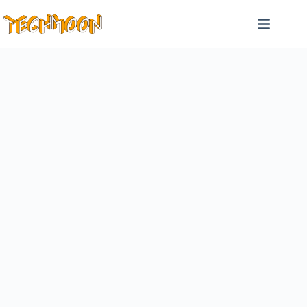
跳
至
主
要
內
容