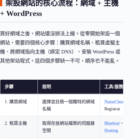
架設網站的核心流程：網域 + 主機
+ WordPress
買好網域之後，網站還沒辦法上線。從零開始架設一個
網站，需要四個核心步驟：購買網域名稱、租賃虛擬主
機、將網域指向主機（綁定 DNS）、安裝 WordPress 或
其他架站程式。這四個步驟缺一不可，順序也不能亂。
步驟
說明
工具/服務
1. 購買網域
選擇並註冊一個獨特的網域
NameCheap
、Cloud
名稱
Registrar
2. 租賃主機
取得存放網站檔案的伺服器
Bluehost
、
Kinsta
、
空間
Hosting