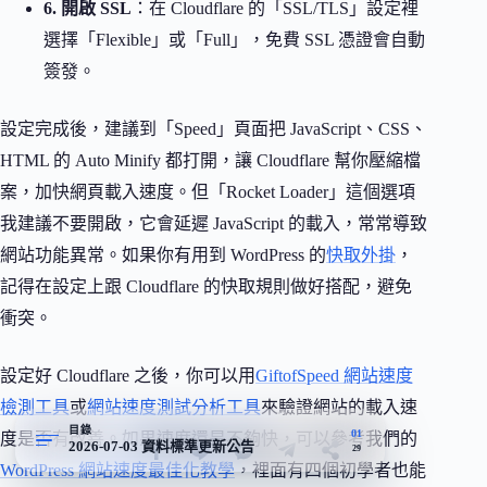
6. 開啟 SSL
：在 Cloudflare 的「SSL/TLS」設定裡
選擇「Flexible」或「Full」，免費 SSL 憑證會自動
簽發。
設定完成後，建議到「Speed」頁面把 JavaScript、CSS、
HTML 的 Auto Minify 都打開，讓 Cloudflare 幫你壓縮檔
案，加快網頁載入速度。但「Rocket Loader」這個選項
我建議不要開啟，它會延遲 JavaScript 的載入，常常導致
網站功能異常。如果你有用到 WordPress 的
快取外掛
，
記得在設定上跟 Cloudflare 的快取規則做好搭配，避免
衝突。
設定好 Cloudflare 之後，你可以用
GiftofSpeed 網站速度
檢測工具
或
網站速度測試分析工具
來驗證網站的載入速
目錄
01
度是否有改善。如果速度還是不夠快，可以參考我們的
2026-07-03 資料標準更新公告
29
WordPress 網站速度最佳化教學
，裡面有四個初學者也能