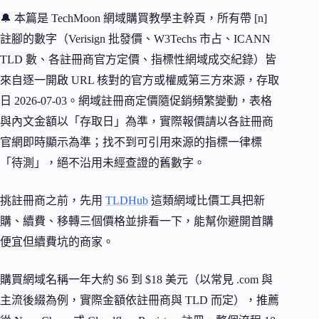
🔔 本篇是 TechMoon 網域購買教學主幹頁，所有帶 [n]
註腳的數字（Verisign 批發價、W3Techs 市占、ICANN
TLD 數、各註冊商官方定價、指標性網域成交紀錄）皆
來自逐一開啟 URL 核對的官方或權威第三方來源，存取
日 2026-07-03。網域註冊商定價隨促銷頻繁變動，表格
與內文金額以「存取日」為準，實際報價請以各註冊商
官網即時顯示為準；找不到可引用來源的指標一律標
「待測」，絕不沿用未經查證的舊數字。
挑註冊商之前，先用
TLDHub
這類網域比價工具把新
購、續費、移轉三個價格並排看一下，能幫你避開首購
便宜但續費坑的商家。
購買網域名稱一年大約 $6 到 $18 美元（以常見 .com 與
主流後綴為例，實際金額依註冊商與 TLD 而定），推薦