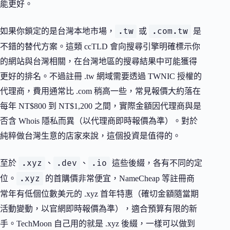
能更好。
.tw
.com.tw
如果你鎖定的是台灣本地市場，
或
是
不錯的替代方案。這類 ccTLD 會向搜尋引擎明確標示你
的網站與台灣相關，在台灣地區的搜尋結果中可能獲得
更好的排名。不過註冊 .tw 網域需要透過 TWNIC 授權的
代理商，費用通常比 .com 稍高一些，常見報價大約落在
每年 NT$800 到 NT$1,200 之間，實際金額因代理商與是
否含 Whois 隱私而異（以代理商即時報價為準）。對於
純粹做台灣生意的店家來說，這個投資是值得的。
.xyz
.dev
.io
至於
、
、
這些後綴，各有不同的定
.xyz
位。
的首購價非常便宜，NameCheap 等註冊商
常年有低個位數美元的 .xyz 首年特惠（確切金額隨當期
活動變動，以官網即時報價為準），適合預算有限的新
手。TechMoon 自己用的就是 .xyz 後綴，一樣可以做到