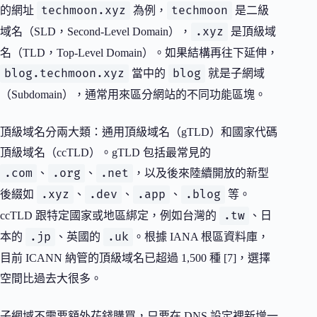
techmoon.xyz
techmoon
的網址
為例，
是二級
.xyz
域名（SLD，Second-Level Domain），
是頂級域
名（TLD，Top-Level Domain）。如果結構再往下延伸，
blog.techmoon.xyz
blog
當中的
就是子網域
（Subdomain），通常用來區分網站的不同功能區塊。
頂級域名分兩大類：通用頂級域名（gTLD）和國家代碼
頂級域名（ccTLD）。gTLD 包括最常見的
.com
.org
.net
、
、
，以及後來陸續開放的新型
.xyz
.dev
.app
.blog
後綴如
、
、
、
等。
.tw
ccTLD 跟特定國家或地區綁定，例如台灣的
、日
.jp
.uk
本的
、英國的
。根據 IANA 根區資料庫，
目前 ICANN 納管的頂級域名已超過 1,500 種 [7]，選擇
空間比過去大很多。
子網域不需要額外花錢購買，只要在 DNS 設定裡新增一