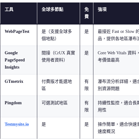
工具
全球多節點
免
強項
費
WebPageTest
是（支援全球多
是
最接近 Fast or Slow
個地點）
品，提供各地區瀑布
Google
間接（CrUX 真實
是
Core Web Vitals 資
PageSpeed
使用者資料）
考價值最高
Insights
GTmetrix
付費版才能選地
有
瀑布流分析詳細，適
區
限
別資源問題
Pingdom
可選測試地區
有
持續性監控，適合長
限
用性
Testmysite.io
是
是
操作簡單，適合快速
速度概況