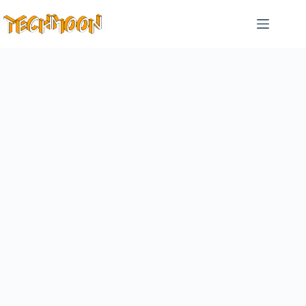
跳
至
主
要
內
容