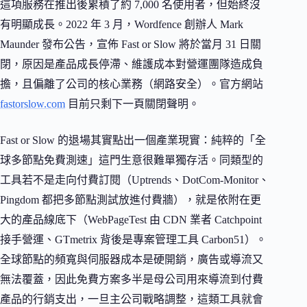
這項服務在推出後累積了約 7,000 名使用者，但始終沒
有明顯成長。2022 年 3 月，Wordfence 創辦人 Mark
Maunder 發布公告，宣佈 Fast or Slow 將於當月 31 日關
閉，原因是產品成長停滯、維護成本對營運團隊造成負
擔，且偏離了公司的核心業務（網路安全）。官方網站
fastorslow.com
目前只剩下一頁關閉聲明。
Fast or Slow 的退場其實點出一個產業現實：純粹的「全
球多節點免費測速」這門生意很難單獨存活。同類型的
工具若不是走向付費訂閱（Uptrends、DotCom-Monitor、
Pingdom 都把多節點測試放進付費牆），就是依附在更
大的產品線底下（WebPageTest 由 CDN 業者 Catchpoint
接手營運、GTmetrix 背後是專案管理工具 Carbon51）。
全球節點的頻寬與伺服器成本是硬開銷，廣告或導流又
無法覆蓋，因此免費方案多半是母公司用來導流到付費
產品的行銷支出，一旦主公司戰略調整，這類工具就會