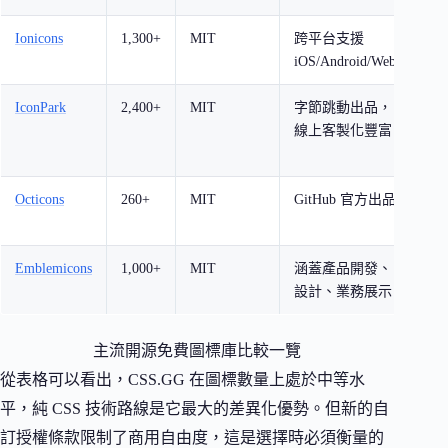
Ionicons
1,300+
MIT
跨平台支援
混
iOS/Android/Web
應
IconPark
2,400+
MIT
字節跳動出品，
需
線上客製化豐富
標
案
Octicons
260+
MIT
GitHub 官方出品
開
和
Emblemicons
1,000+
MIT
涵蓋產品開發、
商
設計、業務展示
產
主流開源免費圖標庫比較一覽
從表格可以看出，CSS.GG 在圖標數量上處於中等水
平，純 CSS 技術路線是它最大的差異化優勢。但新的自
訂授權條款限制了商用自由度，這是選擇時必須衡量的