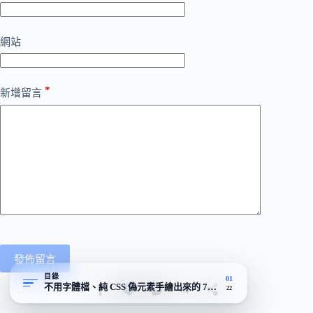
網站
*
新增留言
發佈留言
目錄
01
不用字體檔、純 CSS 偽元素手繪出來的 700+ 圖標
22