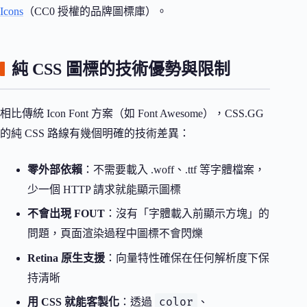
Icons
（CC0 授權的品牌圖標庫）。
純 CSS 圖標的技術優勢與限制
相比傳統 Icon Font 方案（如 Font Awesome），CSS.GG
的純 CSS 路線有幾個明確的技術差異：
零外部依賴
：不需要載入 .woff、.ttf 等字體檔案，
少一個 HTTP 請求就能顯示圖標
不會出現 FOUT
：沒有「字體載入前顯示方塊」的
問題，頁面渲染過程中圖標不會閃爍
Retina 原生支援
：向量特性確保在任何解析度下保
持清晰
color
用 CSS 就能客製化
：透過
、