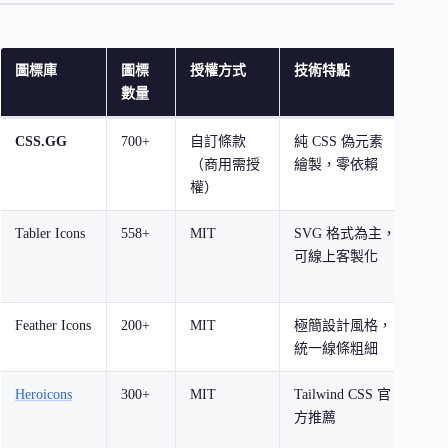
圖標庫
圖標
授權方式
技術特點
適
數量
CSS.GG
700+
自訂條款
純 CSS 偽元素
個
（商用需授
繪製，零依賴
追
權）
量
Tabler Icons
558+
MIT
SVG 格式為主，
需
可線上客製化
製
板
Feather Icons
200+
MIT
極簡設計風格，
簡
統一線條粗細
We
Heroicons
300+
MIT
Tailwind CSS 官
使
方推薦
Tai
專