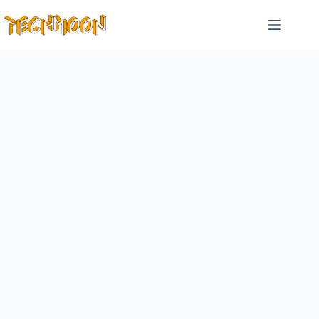
跳
至
主
要
內
容