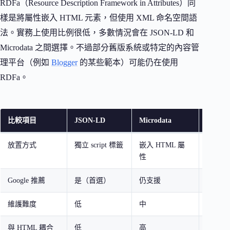
RDFa（Resource Description Framework in Attributes）同
樣是將屬性嵌入 HTML 元素，但使用 XML 命名空間語
法。實務上使用比例很低，多數情況會在 JSON-LD 和
Microdata 之間選擇。不過部分舊版系統或特定的內容管
理平台（例如
Blogger
的某些範本）可能仍在使用
RDFa。
比較項目
JSON-LD
Microdata
RDFa
放置方式
獨立 script 標籤
嵌入 HTML 屬
嵌入 H
性
Google 推薦
是（首選）
仍支援
仍支援
維護難度
低
中
中
與 HTML 耦合
低
高
高