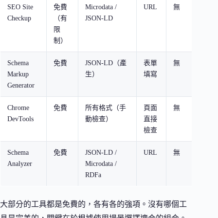
SEO Site
免費
Microdata /
URL
無
競
Checkup
（有
JSON-LD
析
限
制）
Schema
免費
JSON-LD（產
表單
無
新
Markup
生）
填寫
記
Generator
Chrome
免費
所有格式（手
頁面
無
開
DevTools
動檢查）
直接
除
檢查
Schema
免費
JSON-LD /
URL
無
快
Analyzer
Microdata /
記
RDFa
大部分的工具都是免費的，各有各的強項。沒有哪個工