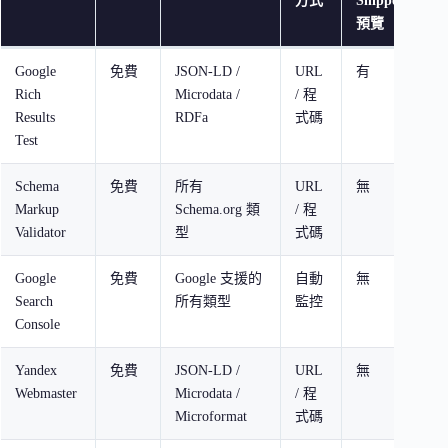
方式
Snippet
預覽
Google
免費
JSON-LD /
URL
有
所
Rich
Microdata /
/ 程
選
Results
RDFa
式碼
Test
Schema
免費
所有
URL
無
進
Markup
Schema.org 類
/ 程
開
Validator
型
式碼
Google
免費
Google 支援的
自動
無
持
Search
所有類型
監控
Console
Yandex
免費
JSON-LD /
URL
無
Mi
Webmaster
Microdata /
/ 程
驗
Microformat
式碼