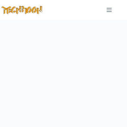
跳
至
主
要
內
容