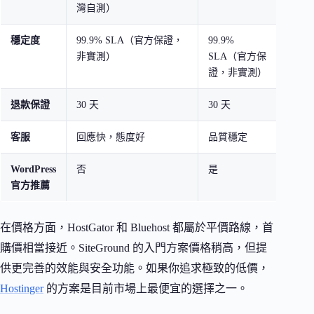
灣自測）
技術
穩定度
99.9% SLA（官方保證，
99.9%
99.9
非實測）
SLA（官方保
SL
證，非實測）
證，
退款保證
30 天
30 天
30 天
客服
回應快，態度好
品質穩定
技術
WordPress
否
是
是
官方推薦
在價格方面，HostGator 和 Bluehost 都屬於平價路線，首
購價相當接近。SiteGround 的入門方案價格稍高，但提
供更完善的效能與安全功能。如果你追求極致的低價，
Hostinger
的方案是目前市場上最便宜的選擇之一。