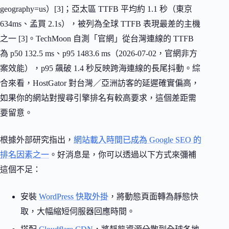
geography=us）[3]；亞太區 TTFB 平均約 1.1 秒（東京
634ms、孟買 2.1s），被列為全球 TTFB 表現最差的主機
之一 [3]。TechMoon 自測「官網」從台灣連線的 TTFB
為 p50 132.5 ms、p95 1483.6 ms（2026-07-02，官網非方
案效能），p95 飆破 1.4 秒反映跨海連線的長尾抖動。綜
合來看，HostGator 對台灣／亞洲訪客的延遲確實偏高，
如果你的網站對搜尋引擎排名有較高要求，這個差距需
要留意。
根據外部研究指出，
網站載入時間已成為 Google SEO 的
排名因素之一
。好消息是，你可以透過以下方式來彌補
這個不足：
安裝
WordPress 快取外掛
，將動態頁面轉為靜態快
取，大幅縮短伺服器回應時間。