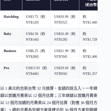
（約台幣）
（
Hatchling
US$3.75（約
US$10.99（約
約
約
NT$120）
NT$352）
NT$1,440
N
Baby
US$4.50（約
US$16.49（約
約
約
NT$144）
NT$528）
NT$1,728
N
Business
US$6.25（約
US$21.99（約
約
約
NT$200）
NT$704）
NT$2,400
N
Pro
US$13.95（約
US$29.69（約
約
約
NT$446）
NT$950）
NT$5,357
N
以 1 美元約合新台幣 32 元換算，金額四捨五入。一年總
額以首購月費乘以 12 個月估算；三年總額以首購月費乘
以 12 個月加續約月費乘以 24 個月估算（對應 36 個月方
案）。續約月費為官網方案頁標示的 36 個月方案到期續