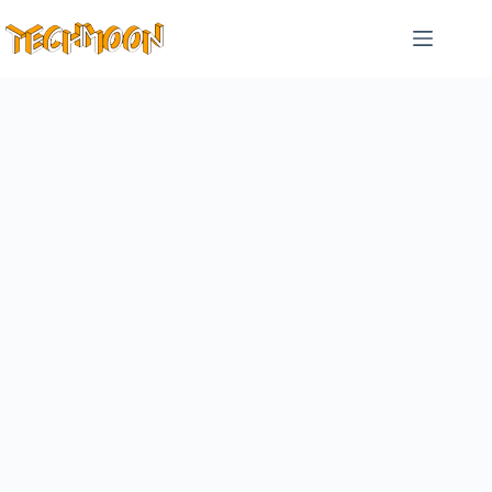
跳
至
主
要
內
容