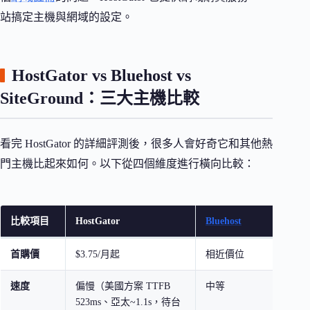
站搞定主機與網域的設定。
HostGator vs Bluehost vs
SiteGround：三大主機比較
看完 HostGator 的詳細評測後，很多人會好奇它和其他熱
門主機比起來如何。以下從四個維度進行橫向比較：
比較項目
HostGator
Bluehost
Site
首購價
$3.75/月起
相近價位
稍高
速度
偏慢（美國方案 TTFB
中等
最快
523ms、亞太~1.1s，待台
（Sup