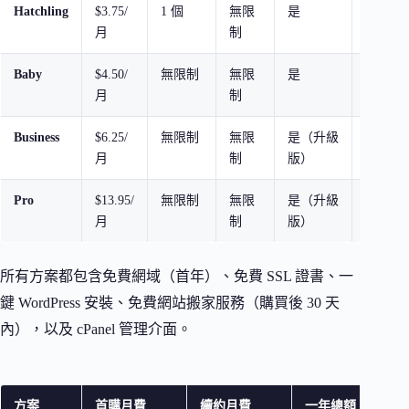
Hatchling
$3.75/
1 個
無限
是
入門首
月
制
網站
Baby
$4.50/
無限制
無限
是
多網站
月
制
值最高
Business
$6.25/
無限制
無限
是（升級
免費專屬
月
制
版）
SEO 
Pro
$13.95/
無限制
無限
是（升級
最高效
月
制
版）
支援
所有方案都包含免費網域（首年）、免費 SSL 證書、一
鍵 WordPress 安裝、免費網站搬家服務（購買後 30 天
內），以及 cPanel 管理介面。
方案
首購月費
續約月費
一年總額
三