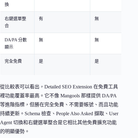
換
右鍵選單整
有
無
無
合
DA/PA 分數
無
無
有（
顯示
完全免費
是
是
部分
費
從比較表可以看出，Detailed SEO Extension 在免費工具
裡功能覆蓋率最高。它不像 Mangools 那樣提供 DA/PA
等進階指標，但勝在完全免費、不需要帳號、而且功能
持續更新。Schema 檢查、People Also Asked 擷取、User
Agent 切換和右鍵選單整合是它相比其他免費擴充功能
的明顯優勢。