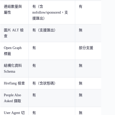
連結數量與
有（含
有
有
屬性
nofollow/sponsored，支
援匯出）
圖片 ALT 檢
有（支援匯出）
無
有
查
Open Graph
有
部分支援
有
標籤
結構化資料
有
無
有
Schema
Hreflang 檢查
有（含狀態碼）
無
無
People Also
有
無
無
Asked 擷取
User Agent 切
有
無
無