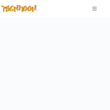
跳
至
主
要
內
容