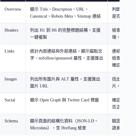
Overview
顯示 Title、Description、URL、
判斷頁面 SE
Canonical、Robots Meta、Sitemap 連結
是否完整
Headers
列出 H1 到 H6 的完整標題結構，支援
檢查標題層
一鍵複製
理，H1 是
Links
統計內部連結與外部連結，顯示錨點文
連結審查、nof
字、nofollow/sponsored 屬性，支援匯出
檢查、聯盟
確認
Images
列出所有圖片與 ALT 屬性，支援匯出
找出缺少 AL
圖片 URL
片，改善圖片
Social
顯示 Open Graph 與 Twitter Card 標籤
確認社群分
否正確
Schema
顯示頁面的結構化資料（JSON-LD、
驗證
結構化
Microdata），含 Hreflang 檢查
語系標籤