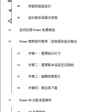
拼圖與版面設計
09
設計範本與圖文排版
10
如何註冊 Fotor 免費帳號
11
Fotor 實際操作教學：從修圖到設計輸出
12
步驟一：選擇設計尺寸
13
步驟二：選擇範本或從空白開始
14
步驟三：編輯與客製化
15
步驟四：匯出與下載
16
Fotor AI 功能深度解析
17