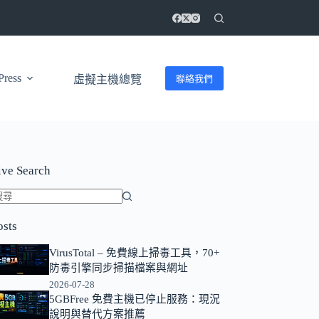
ress
聯絡我們
虛擬主機總覽
ive Search
找
osts
不
到
VirusTotal – 免費線上掃毒工具，70+
符
防毒引擎同步掃描檔案與網址
合
2026-07-28
條
5GBFree 免費主機已停止服務：現況
說明與替代方案推薦
件