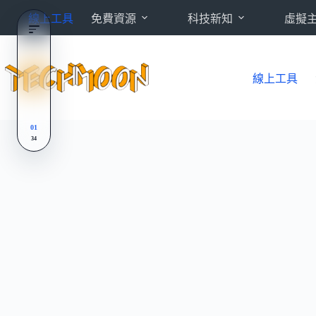
跳
線上工具
免費資源
科技新知
虛擬
至
主
要
內
線上工具
容
01
34